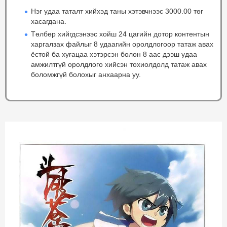
Нэг удаа таталт хийхэд таны хэтэвчнээс 3000.00 төг
хасагдана.
Төлбөр хийгдсэнээс хойш 24 цагийн дотор контентын
харгалзах файлыг 8 удаагийн оролдлогоор татаж авах
ёстой ба хугацаа хэтэрсэн болон 8 аас дээш удаа
амжилтгүй оролдлого хийсэн тохиолдолд татаж авах
боломжгүй болохыг анхаарна уу.