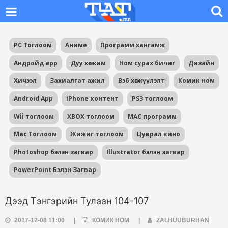
PC Тоглоом
Аниме
Программ хангамж
Андройд app
Дуу хөгжим
Ном сурах бичиг
Дизайн
Хичээл
Захиалгат ажил
Вэб хөгжүүлэлт
Комик ном
Android App
iPhone контент
PS3 тоглоом
Wii тоглоом
XBOX тоглоом
MAC программ
Mac Тоглоом
Жижиг тоглоом
Цуврал кино
Photoshop бэлэн загвар
Illustrator бэлэн загвар
PowerPoint Бэлэн Загвар
Дээд Тэнгэрийн Тулаан 104-107
2017-12-08 11:00
|
КОМИК НОМ
|
ZALHUUBURHAN