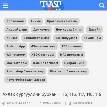
PC Тоглоом
Аниме
Программ хангамж
Андройд app
Дуу хөгжим
Ном сурах бичиг
Дизайн
Хичээл
Захиалгат ажил
Вэб хөгжүүлэлт
Комик ном
Android App
iPhone контент
PS3 тоглоом
Wii тоглоом
XBOX тоглоом
MAC программ
Mac Тоглоом
Жижиг тоглоом
Цуврал кино
Photoshop бэлэн загвар
Illustrator бэлэн загвар
PowerPoint Бэлэн Загвар
Ахлах сургуулийн бурхан - 115, 116, 117, 118, 119
2017-12-14 23:14
|
КОМИК НОМ
|
MANGASEKAI