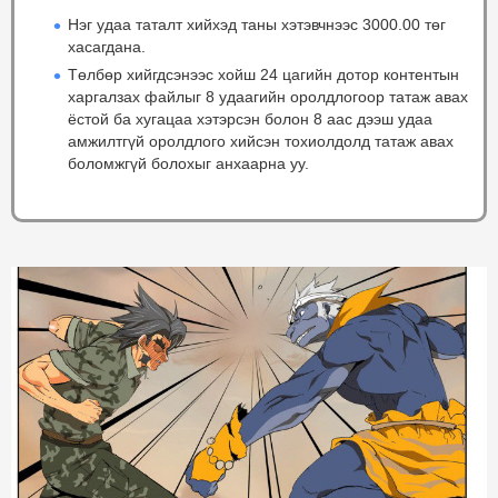
Нэг удаа таталт хийхэд таны хэтэвчнээс 3000.00 төг
хасагдана.
Төлбөр хийгдсэнээс хойш 24 цагийн дотор контентын
харгалзах файлыг 8 удаагийн оролдлогоор татаж авах
ёстой ба хугацаа хэтэрсэн болон 8 аас дээш удаа
амжилтгүй оролдлого хийсэн тохиолдолд татаж авах
боломжгүй болохыг анхаарна уу.