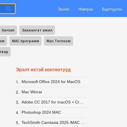
Эхлэл
Нэвтрэх
Бүртгүүлэх
Хичээл
Захиалгат ажил
оом
MAC программ
Mac Тоглоом
агвар
Эрэлт ихтэй контентууд
1.
Microsoft Office 2024 for MacOS
2.
Mac Winrar
3.
Adobe CC 2017 for macOS + Crack
4.
Photoshop 2024 MAC
5.
TechSmith Camtasia 2025 /MAC IOS/