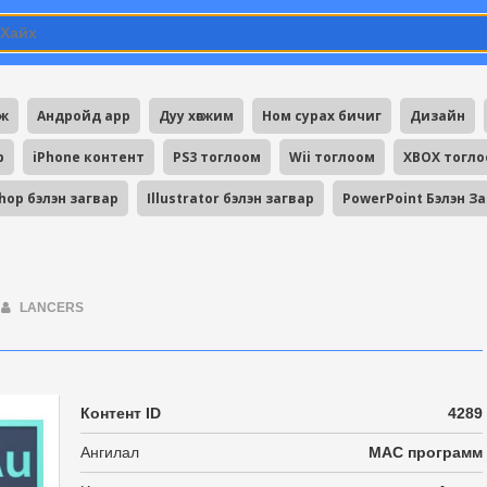
мж
Андройд app
Дуу хөгжим
Ном сурах бичиг
Дизайн
p
iPhone контент
PS3 тоглоом
Wii тоглоом
XBOX тогл
hop бэлэн загвар
Illustrator бэлэн загвар
PowerPoint Бэлэн З
LANCERS
Контент ID
4289
Ангилал
MAC программ