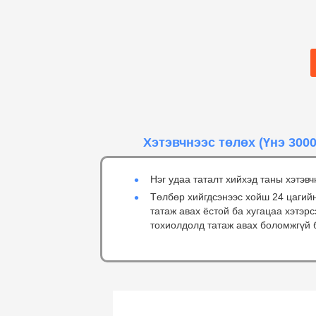
Хэтэвчнээс төлөх
(Үнэ 3000
Нэг удаа таталт хийхэд таны хэтэвч
Төлбөр хийгдсэнээс хойш 24 цагий
татаж авах ёстой ба хугацаа хэтэр
тохиолдолд татаж авах боломжгүй 