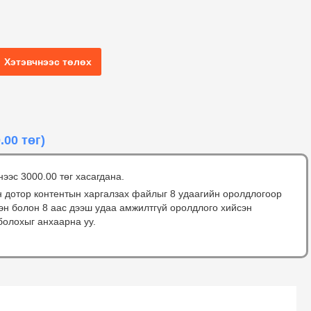
Хэтэвчнээс төлөх
.00 төг)
нээс 3000.00 төг хасагдана.
н дотор контентын харгалзах файлыг 8 удаагийн оролдлогоор
сэн болон 8 аас дээш удаа амжилтгүй оролдлого хийсэн
болохыг анхаарна уу.