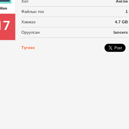
Хэл
Англи
Файлын тоо
1
Хэмжээ
4.7 GB
Оруулсан
lancers
Түгээх