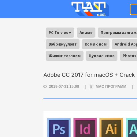
PC Тоглоом
Аниме
Программ ханга
Вэб хөгжүүлэлт
Комик ном
Android Ap
Жижиг тоглоом
Цуврал кино
Photos
Adobe CC 2017 for macOS + Crack
2019-07-31 15:08
|
MAC ПРОГРАММ
|