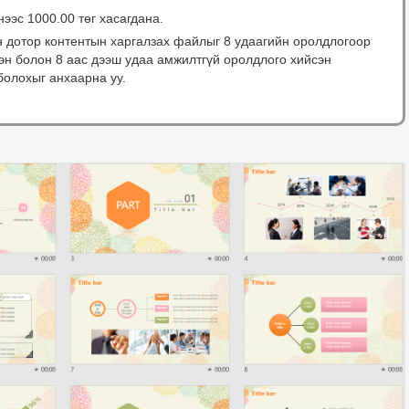
нээс 1000.00 төг хасагдана.
н дотор контентын харгалзах файлыг 8 удаагийн оролдлогоор
сэн болон 8 аас дээш удаа амжилтгүй оролдлого хийсэн
болохыг анхаарна уу.