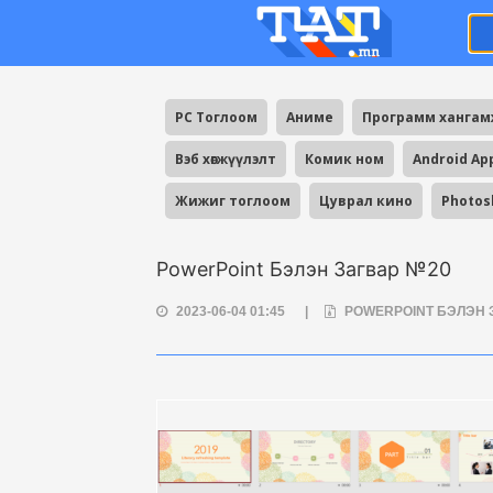
PC Тоглоом
Аниме
Программ ханга
Вэб хөгжүүлэлт
Комик ном
Android Ap
Жижиг тоглоом
Цуврал кино
Photos
PowerPoint Бэлэн Загвар №20
2023-06-04 01:45
|
POWERPOINT БЭЛЭН