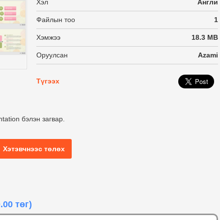
Хэл
Англи
Файлын тоо
1
Хэмжээ
18.3 MB
Оруулсан
Azami
Түгээх
tation бэлэн загвар.
Хэтэвчнээс төлөх
.00 төг)