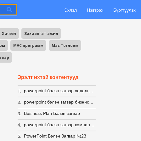
Эхлэл
Нэвтрэх
Бүртгүүлэх
Хичээл
Захиалгат ажил
оом
MAC программ
Mac Тоглоом
агвар
Эрэлт ихтэй контентууд
1.
powerpoint бэлэн загвар хөдөлгөөнт ИНФОГРАФИК
2.
powerpoint бэлэн загвар бизнис стартап
3.
Business Plan Бэлэн загвар
4.
powerpoint бэлэн загвар компанын
5.
PowerPoint Бэлэн Загвар №23