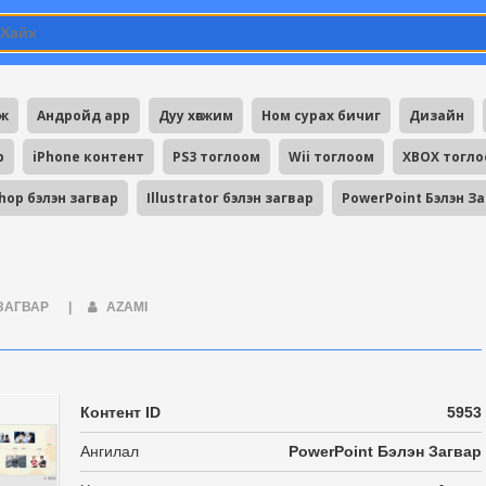
мж
Андройд app
Дуу хөгжим
Ном сурах бичиг
Дизайн
p
iPhone контент
PS3 тоглоом
Wii тоглоом
XBOX тогл
hop бэлэн загвар
Illustrator бэлэн загвар
PowerPoint Бэлэн З
 ЗАГВАР
|
AZAMI
Контент ID
5953
Ангилал
PowerPoint Бэлэн Загвар