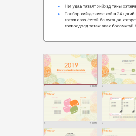
Нэг удаа таталт хийхэд таны хэтэвч
Төлбөр хийгдсэнээс хойш 24 цагий
татаж авах ёстой ба хугацаа хэтэр
тохиолдолд татаж авах боломжгүй 