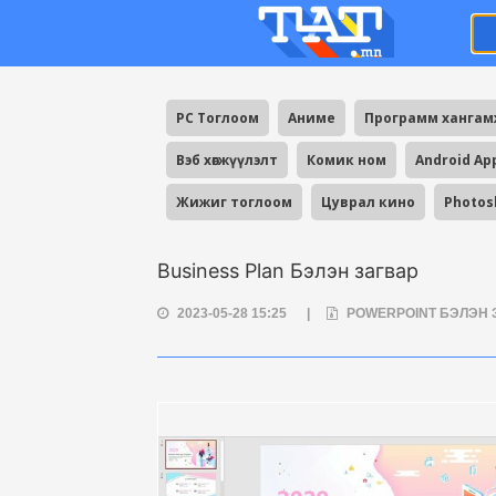
PC Тоглоом
Аниме
Программ ханга
Вэб хөгжүүлэлт
Комик ном
Android Ap
Жижиг тоглоом
Цуврал кино
Photos
Business Plan Бэлэн загвар
2023-05-28 15:25
|
POWERPOINT БЭЛЭН