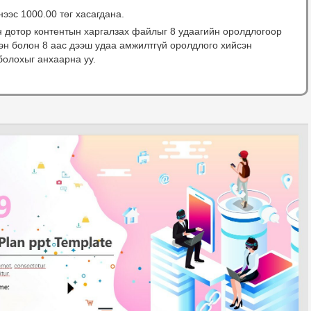
нээс 1000.00 төг хасагдана.
н дотор контентын харгалзах файлыг 8 удаагийн оролдлогоор
сэн болон 8 аас дээш удаа амжилтгүй оролдлого хийсэн
болохыг анхаарна уу.