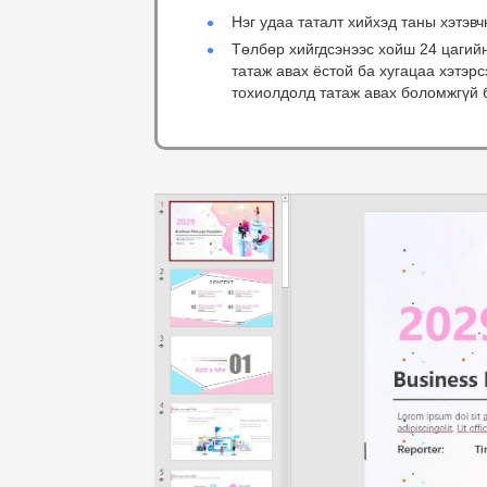
Нэг удаа таталт хийхэд таны хэтэвч
Төлбөр хийгдсэнээс хойш 24 цагий
татаж авах ёстой ба хугацаа хэтэр
тохиолдолд татаж авах боломжгүй 