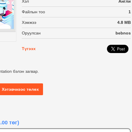
Хэл
Англи
Файлын тоо
1
Хэмжээ
4.8 MB
Оруулсан
bebnos
Түгээх
tation бэлэн загвар.
Хэтэвчнээс төлөх
.00 төг)