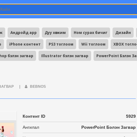
мж
Андройд app
Дуу хөгжим
Ном сурах бичиг
Дизайн
p
iPhone контент
PS3 тоглоом
Wii тоглоом
XBOX тогл
hop бэлэн загвар
Illustrator бэлэн загвар
PowerPoint Бэлэн З
 ЗАГВАР
|
BEBNOS
Контент ID
5929
Ангилал
PowerPoint Бэлэн Загвар