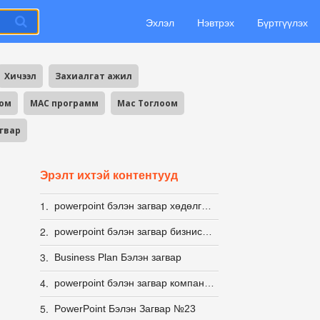
Эхлэл
Нэвтрэх
Бүртгүүлэх
Хичээл
Захиалгат ажил
оом
MAC программ
Mac Тоглоом
агвар
Эрэлт ихтэй контентууд
1.
powerpoint бэлэн загвар хөдөлгөөнт ИНФОГРАФИК
2.
powerpoint бэлэн загвар бизнис стартап
3.
Business Plan Бэлэн загвар
4.
powerpoint бэлэн загвар компанын
5.
PowerPoint Бэлэн Загвар №23