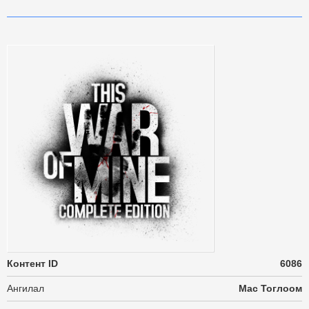
Контент ID
6086
Ангилал
Mac Тоглоом