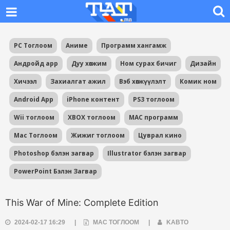
PC Тоглоом
Аниме
Программ хангамж
Андройд app
Дуу хөгжим
Ном сурах бичиг
Дизайн
Хичээл
Захиалгат ажил
Вэб хөгжүүлэлт
Комик ном
Android App
iPhone контент
PS3 тоглоом
Wii тоглоом
XBOX тоглоом
MAC программ
Mac Тоглоом
Жижиг тоглоом
Цуврал кино
Photoshop бэлэн загвар
Illustrator бэлэн загвар
PowerPoint Бэлэн Загвар
This War of Mine: Complete Edition
2024-02-17 16:29
|
MAC ТОГЛООМ
|
KABTO