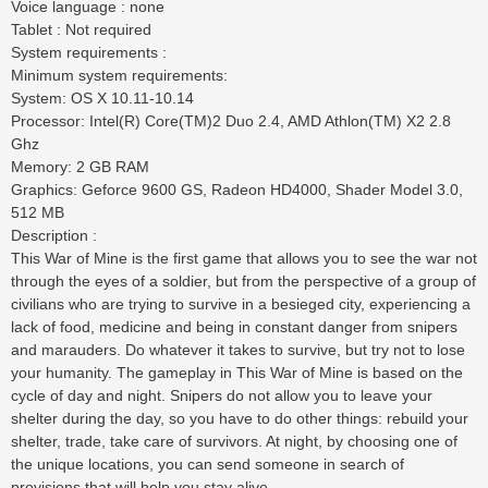
Voice language
: none
Tablet
: Not required
System requirements
:
Minimum system requirements:
System: OS X 10.11-10.14
Processor: Intel(R) Core(TM)2 Duo 2.4, AMD Athlon(TM) X2 2.8
Ghz
Memory: 2 GB RAM
Graphics: Geforce 9600 GS, Radeon HD4000, Shader Model 3.0,
512 MB
Description
:
This War of Mine is the first game that allows you to see the war not
through the eyes of a soldier, but from the perspective of a group of
civilians who are trying to survive in a besieged city, experiencing a
lack of food, medicine and being in constant danger from snipers
and marauders. Do whatever it takes to survive, but try not to lose
your humanity. The gameplay in This War of Mine is based on the
cycle of day and night. Snipers do not allow you to leave your
shelter during the day, so you have to do other things: rebuild your
shelter, trade, take care of survivors. At night, by choosing one of
the unique locations, you can send someone in search of
provisions that will help you stay alive.