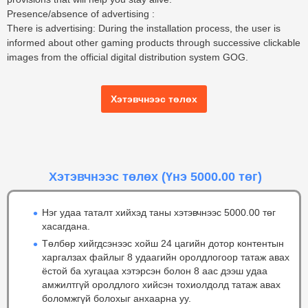
Presence/absence of advertising
:
There is advertising: During the installation process, the user is
informed about other gaming products through successive clickable
images from the official digital distribution system GOG.
Хэтэвчнээс төлөх
Хэтэвчнээс төлөх
(Үнэ 5000.00 төг)
Нэг удаа таталт хийхэд таны хэтэвчнээс 5000.00 төг
хасагдана.
Төлбөр хийгдсэнээс хойш 24 цагийн дотор контентын
харгалзах файлыг 8 удаагийн оролдлогоор татаж авах
ёстой ба хугацаа хэтэрсэн болон 8 аас дээш удаа
амжилтгүй оролдлого хийсэн тохиолдолд татаж авах
боломжгүй болохыг анхаарна уу.