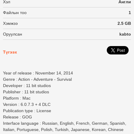
Хэл
Англи
Файлын тоо
1
Хэмжээ
2.5 GB
Оруулсан
kabto
Түгээх
Year of release
: November 14, 2014
Genre
: Action - Adventure - Survival
Developer
: 11 bit studios
Publisher
: 11 bit studios
Platform
: Mac
Version
: 6.0.7.3 + 4 DLC
Publication type
: License
Release
: GOG
Interface language
: Russian, English, French, German, Spanish,
Italian, Portuguese, Polish, Turkish, Japanese, Korean, Chinese