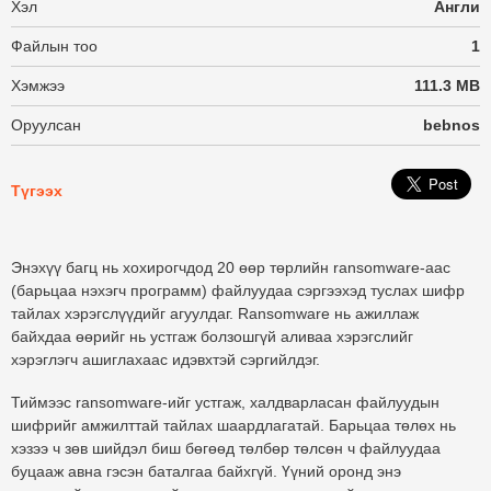
Хэл
Англи
Файлын тоо
1
Хэмжээ
111.3 MB
Оруулсан
bebnos
Түгээх
Энэхүү багц нь хохирогчдод 20 өөр төрлийн ransomware-аас
(барьцаа нэхэгч программ) файлуудаа сэргээхэд туслах шифр
тайлах хэрэгслүүдийг агуулдаг. Ransomware нь ажиллаж
байхдаа өөрийг нь устгаж болзошгүй аливаа хэрэгслийг
хэрэглэгч ашиглахаас идэвхтэй сэргийлдэг.
Тиймээс ransomware-ийг устгаж, халдварласан файлуудын
шифрийг амжилттай тайлах шаардлагатай. Барьцаа төлөх нь
хэзээ ч зөв шийдэл биш бөгөөд төлбөр төлсөн ч файлуудаа
буцааж авна гэсэн баталгаа байхгүй. Үүний оронд энэ