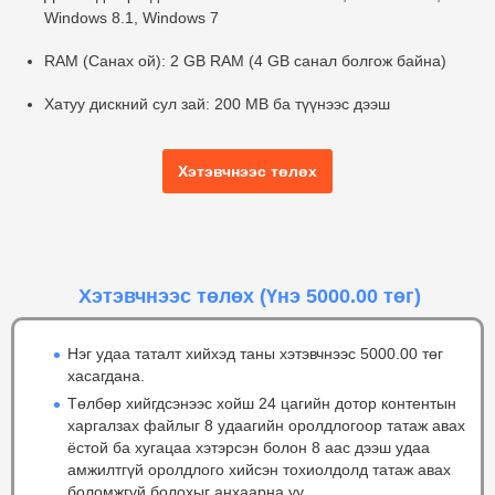
Windows 8.1, Windows 7
RAM (Санах ой):
2 GB RAM (4 GB санал болгож байна)
Хатуу дискний сул зай:
200 MB ба түүнээс дээш
Хэтэвчнээс төлөх
Хэтэвчнээс төлөх
(Үнэ 5000.00 төг)
Нэг удаа таталт хийхэд таны хэтэвчнээс 5000.00 төг
хасагдана.
Төлбөр хийгдсэнээс хойш 24 цагийн дотор контентын
харгалзах файлыг 8 удаагийн оролдлогоор татаж авах
ёстой ба хугацаа хэтэрсэн болон 8 аас дээш удаа
амжилтгүй оролдлого хийсэн тохиолдолд татаж авах
боломжгүй болохыг анхаарна уу.