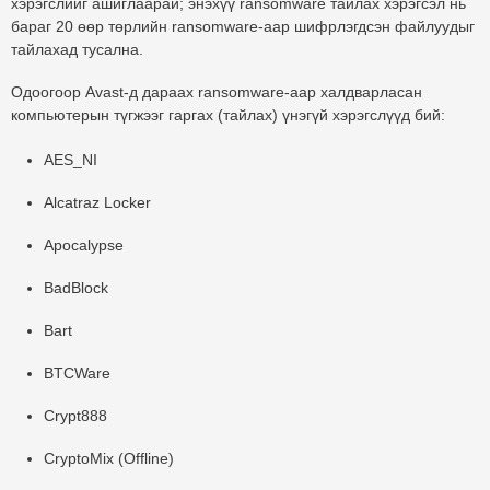
хэрэгслийг ашиглаарай; энэхүү ransomware тайлах хэрэгсэл нь
бараг 20 өөр төрлийн ransomware-аар шифрлэгдсэн файлуудыг
тайлахад тусална.
Одоогоор Avast-д дараах ransomware-аар халдварласан
компьютерын түгжээг гаргах (тайлах) үнэгүй хэрэгслүүд бий:
AES_NI
Alcatraz Locker
Apocalypse
BadBlock
Bart
BTCWare
Crypt888
CryptoMix (Offline)