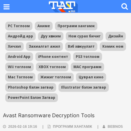
PC Тоглоом
Аниме
Программ хангамж
Андройд app
Дуу хөгжим
Ном сурах бичиг
Дизайн
Хичээл
Захиалгат ажил
Вэб хөгжүүлэлт
Комик ном
Android App
iPhone контент
PS3 тоглоом
Wii тоглоом
XBOX тоглоом
MAC программ
Mac Тоглоом
Жижиг тоглоом
Цуврал кино
Photoshop бэлэн загвар
Illustrator бэлэн загвар
PowerPoint Бэлэн Загвар
Avast Ransomware Decryption Tools
2026-02-16 19:16
|
ПРОГРАММ ХАНГАМЖ
|
BEBNOS