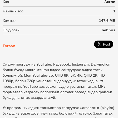
Хэл
Англи
Файлын тоо
1
Хэмжээ
147.6 MB
Оруулсан
bebnos
Түгээх
Энэхүү програм нь YouTube, Facebook, Instagram, Dailymotion
болон бусад мянга мянган видео сайтуудаас видео татах
боломжтой. Мөн YouTube-ээс UHD 8K, 5K, 4K, QHD 2K, HD
1080p, болон 720p чанартай видеонуудыг татаж чадна. Уг
програм нь YouTube-ээс зөвхөн аудио урсгалыг татаж, MP3
форматаар хадгалах боломжийг олгодог бөгөөд видео файлыг
бүхэлд нь татах шаардлагагүй.
Уг програм нь хэдхэн товшилтоор тоглуулах жагсаалтыг (playlist)
бүхэлд нь эсвэл хэсэгчлэн татах боломжийг олгоно. Зэрэг татах