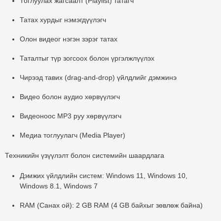
Тоглуулах жагсаалт (Playlist) татагч
Татах хурдыг нэмэгдүүлэгч
Олон видеог нэгэн зэрэг татах
Таталтыг түр зогсоох болон үргэлжлүүлэх
Чирээд тавих (drag-and-drop) үйлдлийг дэмжинэ
Видео болон аудио хөрвүүлэгч
Видеоноос MP3 руу хөрвүүлэгч
Медиа тоглуулагч (Media Player)
Техникийн үзүүлэлт болон системийн шаардлага
Дэмжих үйлдлийн систем:
Windows 11, Windows 10,
Windows 8.1, Windows 7
RAM (Санах ой):
2 GB RAM (4 GB байхыг зөвлөж байна)