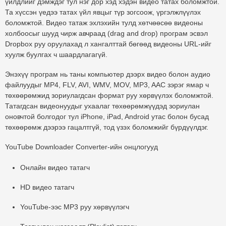
үйлдлийг дэмждэг тул нэг дор хэд хэдэн видео татах боломжтой.
Та хүссэн үедээ татах үйл явцыг түр зогсоож, үргэлжлүүлэх
боломжтой. Видео татаж эхлэхийн тулд хөтчөөсөө видеоны
холбоосыг шууд чирж авчраад (drag and drop) програм эсвэл
Dropbox руу оруулахад л хангалттай бөгөөд видеоны URL-ийг
хуулж буулгах ч шаардлагагүй.
Энэхүү програм нь таны компьютер дээрх видео болон аудио
файлуудыг MP4, FLV, AVI, WMV, MOV, MP3, AAC зэрэг ямар ч
төхөөрөмжид зориулагдсан формат руу хөрвүүлэх боломжтой.
Татагдсан видеонуудыг ухаалаг төхөөрөмжүүдэд зориулан
оновчтой болгодог тул iPhone, iPad, Android утас болон бусад
төхөөрөмж дээрээ гацалтгүй, тод үзэх боломжийг бүрдүүлдэг.
YouTube Downloader Converter-ийн онцлогууд
Онлайн видео татагч
HD видео татагч
YouTube-ээс MP3 руу хөрвүүлэгч