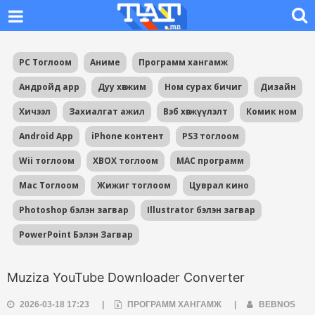
PC Тоглоом
Аниме
Программ хангамж
Андройд app
Дуу хөгжим
Ном сурах бичиг
Дизайн
Хичээл
Захиалгат ажил
Вэб хөгжүүлэлт
Комик ном
Android App
iPhone контент
PS3 тоглоом
Wii тоглоом
XBOX тоглоом
MAC программ
Mac Тоглоом
Жижиг тоглоом
Цуврал кино
Photoshop бэлэн загвар
Illustrator бэлэн загвар
PowerPoint Бэлэн Загвар
Muziza YouTube Downloader Converter
2026-03-18 17:23
|
ПРОГРАММ ХАНГАМЖ
|
BEBNOS