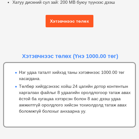
Хатуу дискний сул зай:
200 MB буюу түүнээс дээш
Хэтэвчнээс төлөх
Хэтэвчнээс төлөх
(Үнэ 1000.00 төг)
Нэг удаа таталт хийхэд таны хэтэвчнээс 1000.00 төг
хасагдана.
Төлбөр хийгдсэнээс хойш 24 цагийн дотор контентын
харгалзах файлыг 8 удаагийн оролдлогоор татаж авах
ёстой ба хугацаа хэтэрсэн болон 8 аас дээш удаа
амжилтгүй оролдлого хийсэн тохиолдолд татаж авах
боломжгүй болохыг анхаарна уу.