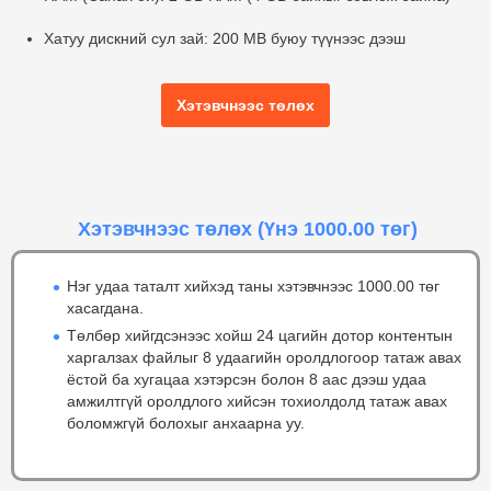
Хатуу дискний сул зай:
200 MB буюу түүнээс дээш
Хэтэвчнээс төлөх
Хэтэвчнээс төлөх
(Үнэ 1000.00 төг)
Нэг удаа таталт хийхэд таны хэтэвчнээс 1000.00 төг
хасагдана.
Төлбөр хийгдсэнээс хойш 24 цагийн дотор контентын
харгалзах файлыг 8 удаагийн оролдлогоор татаж авах
ёстой ба хугацаа хэтэрсэн болон 8 аас дээш удаа
амжилтгүй оролдлого хийсэн тохиолдолд татаж авах
боломжгүй болохыг анхаарна уу.