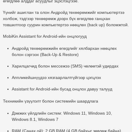
өгөгдлөө алддаг асуудлыг эцэслэцгээе.
Үүнийг ашиглан та олон Андройд төхөөрөмжийг компьютертээ
холбож, тэдгээр төхөөрөмж дээрх бүх өгөгдлөө ганцхан
товшилтоор суурин компьютертээ нөөцлөх (back up) боломжтой.
MobiKin Assistant for Android-ийн онцлогууд
Андройд төхөөрөмжийн өгөгдлийг хялбархан нөөцлөх
болон сэргээх (Back-Up & Restore)
Харилцагчид болон мессежээ (SMS) чөлөөтэй удирдах
Аппликейшнүүдээ хязгаарлалтгүйгээр цэгцлэх
Assistant for Android-ийн бусад онцлох давуу талууд
Техникийн үзүүлэлт болон системийн шаардлага
Дэмжих үйлдлийн систем:
Windows 11, Windows 10,
Windows 8.1, Windows 7
RAM (Санах ой):
2 GB RAM (4 GB байхыг зөвлөж байна)