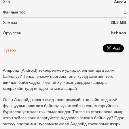
Хэл
Англи
Файлын тоо
1
Хэмжээ
26.5 MB
Оруулсан
bebnos
Түгээх
Андройд (Android) төхөөрөмжөө удирдах энгийн арга хайж
байна уу? Тэгвэл энэхүү програм таны хувьд хамгийн төгс
шийдэл байж чадна. Түүний хүчирхэг удирдах чадварыг
мэдрэхийн тулд яг одоо татаж аваарай.
Олон Андройд хэрэглэгчид төхөөрөмжийнхөө сайн мэдэхгүй
функцуудыг ашиглаж байгаад чухал зүйлээ санамсаргүйгээр
бүрмөсөн устгадаг гэж гомдоллодог. Тэгвэл та утаснаасаа ямар
нэгэн зүйлээ санамсаргүйгээр алдахаас залхаж байна уу? Одоо
энэхүү програмын тусламжтайгаар Андройд төхөөрөмж дээрх