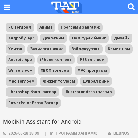
PC Тоглоом
Аниме
Программ хангамж
Андройд app
Дуу хөгжим
Ном сурах бичиг
Дизайн
Хичээл
Захиалгат ажил
Вэб хөгжүүлэлт
Комик ном
Android App
iPhone контент
PS3 тоглоом
Wii тоглоом
XBOX тоглоом
MAC программ
Mac Тоглоом
Жижиг тоглоом
Цуврал кино
Photoshop бэлэн загвар
Illustrator бэлэн загвар
PowerPoint Бэлэн Загвар
MobiKin Assistant for Android
2026-03-18 18:09
|
ПРОГРАММ ХАНГАМЖ
|
BEBNOS