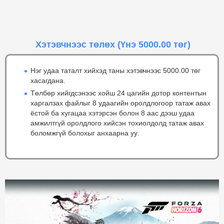
Хэтэвчнээс төлөх
(Үнэ 5000.00 төг)
Нэг удаа таталт хийхэд таны хэтэвчнээс 5000.00 төг
хасагдана.
Төлбөр хийгдсэнээс хойш 24 цагийн дотор контентын
харгалзах файлыг 8 удаагийн оролдлогоор татаж авах
ёстой ба хугацаа хэтэрсэн болон 8 аас дээш удаа
амжилтгүй оролдлого хийсэн тохиолдолд татаж авах
боломжгүй болохыг анхаарна уу.