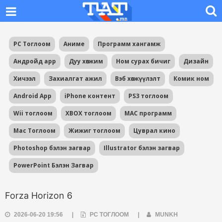
PC Тоглоом
Аниме
Программ хангамж
Андройд app
Дуу хөгжим
Ном сурах бичиг
Дизайн
Хичээл
Захиалгат ажил
Вэб хөгжүүлэлт
Комик ном
Android App
iPhone контент
PS3 тоглоом
Wii тоглоом
XBOX тоглоом
MAC программ
Mac Тоглоом
Жижиг тоглоом
Цуврал кино
Photoshop бэлэн загвар
Illustrator бэлэн загвар
PowerPoint Бэлэн Загвар
Forza Horizon 6
2026-06-20 19:56
|
PC ТОГЛООМ
|
MUNKH