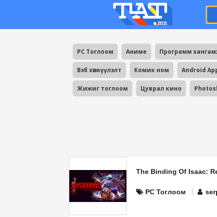
PC Тоглоом
Аниме
Программ ханга
Вэб хөгжүүлэлт
Комик ном
Android Ap
Жижиг тоглоом
Цуврал кино
Photos
The Binding Of Isaac: 
PC Тоглоом
ser