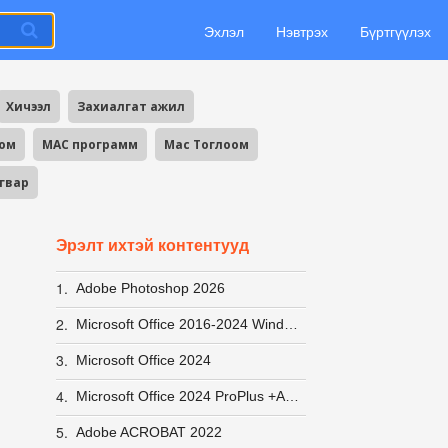
Эхлэл
Нэвтрэх
Бүртгүүлэх
Хичээл
Захиалгат ажил
оом
MAC программ
Mac Тоглоом
агвар
Эрэлт ихтэй контентууд
1.
Adobe Photoshop 2026
2.
Microsoft Office 2016-2024 Windows 10-11 ACTIVATOR хурдан вирусгүй хэрэглэхэд хялбар +заавар
3.
Microsoft Office 2024
4.
Microsoft Office 2024 ProPlus +Activator заавар
5.
Adobe ACROBAT 2022