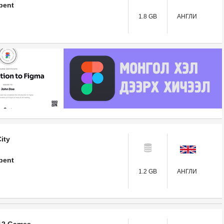
pent
1.8 GB
АНГЛИ
ity
pent
1.2 GB
АНГЛИ