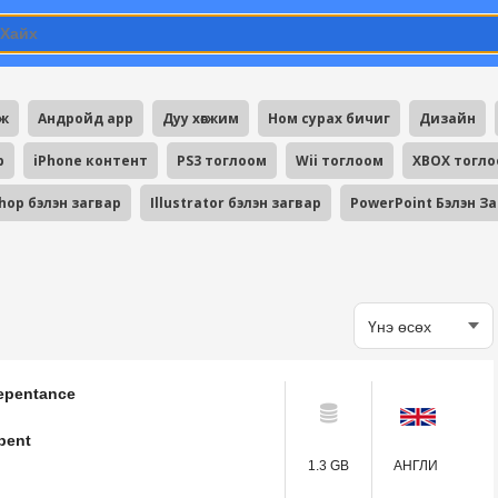
мж
Андройд app
Дуу хөгжим
Ном сурах бичиг
Дизайн
p
iPhone контент
PS3 тоглоом
Wii тоглоом
XBOX тогл
hop бэлэн загвар
Illustrator бэлэн загвар
PowerPoint Бэлэн З
Repentance
pent
1.3 GB
АНГЛИ