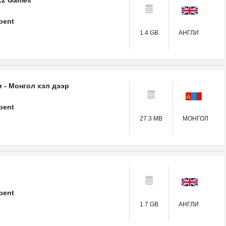
 12 Games
pent
1.4 GB
АНГЛИ
 - Монгол хэл дээр
pent
27.3 MB
МОНГОЛ
pent
1.7 GB
АНГЛИ