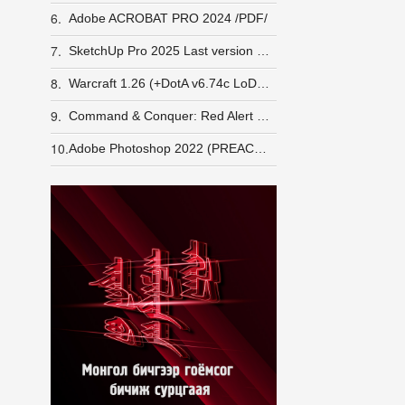
6.
Adobe ACROBAT PRO 2024 /PDF/
7.
SketchUp Pro 2025 Last version Windows
8.
Warcraft 1.26 (+DotA v6.74c LoD v5e) GameRanger орж шалгасан
9.
Command & Conquer: Red Alert 2 + Yuri's Revenge [LINUX] (wine)
10.
Adobe Photoshop 2022 (PREACTIVATED)