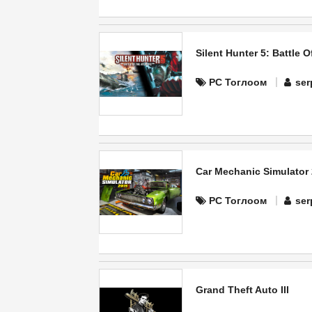
Silent Hunter 5: Battle O
PC Тоглоом
ser
Car Mechanic Simulator
PC Тоглоом
ser
Grand Theft Auto III