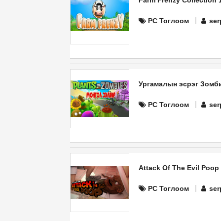
Farm Frenzy Collection
PC Тоглоом
ser
Ургамалын эсрэг Зомби
PC Тоглоом
ser
Attack Of The Evil Poop
PC Тоглоом
ser