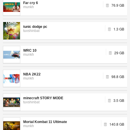
Far cry 6
76.9 GB
munkh
tunic dodge pc
1.3 GB
tuvshinbat
WRC 10
29 GB
munkh
NBA 2K22
98.8 GB
munkh
minecraft STORY MODE
3.5 GB
tuvshinbat
Mortal Kombat 11 Ultimate
140.8 GB
munkh