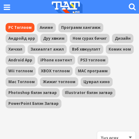
PC Тоглоом
Аниме
Программ хангамж
Андройд app
Дуу хөгжим
Ном сурах бичиг
Дизайн
Хичээл
Захиалгат ажил
Вэб хөгжүүлэлт
Комик ном
Android App
iPhone контент
PS3 тоглоом
Wii тоглоом
XBOX тоглоом
MAC программ
Mac Тоглоом
Жижиг тоглоом
Цуврал кино
Photoshop бэлэн загвар
Illustrator бэлэн загвар
PowerPoint Бэлэн Загвар