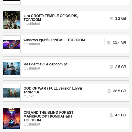
lara CROFT: TEMPLE OF OSIRIS,
3.2 GB
ТОГЛООМ
tuvshinbat
windows xp-ийн PINBALL ТОГЛООМ
33.4 MB
tuvshinbat
Resident evil 4 capcom pc
2.5 GB
tuvshinbat
GOD OF WAR / FULL version Шууд
38.5 GB
тогло :D/
munkh
ORI AND THE BLIND FOREST
4.1 GB
МАЙКРОСОФТ КОМПАНЫН
ТОГЛООМ
tuvshinbat