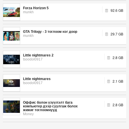
Forza Horizon 5
92.6 GB
munkh
GTA Trilogy - 3 тоглоом нэг доор
29.7 GB
munkh
Little nightmares 2
2.8 GB
tsoodol0917
Little nightmares
2.1 GB
tsoodol0917
Оффис болон үзүүлэлт бага
2.8 GB
компьютер дээр суулгаж болох
жижиг тоглоомнууд
Money