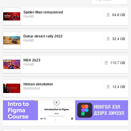
Spider-Man remastered
64.8 GB
munkh
Dakar desert rally 2022
32.4 GB
munkh
NBA 2k23
110.7 GB
munkh
hitman absolution
12.4 GB
tuvshinbat