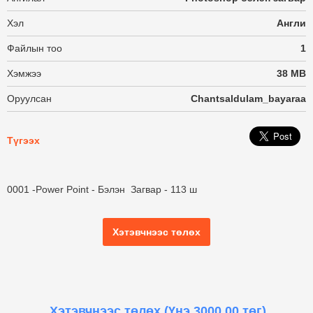
Хэл
Англи
Файлын тоо
1
Хэмжээ
38 MB
Оруулсан
Chantsaldulam_bayaraa
Түгээх
0001 -Power Point - Бэлэн Загвар - 113 ш
Хэтэвчнээс төлөх
Хэтэвчнээс төлөх
(Үнэ 3000.00 төг)