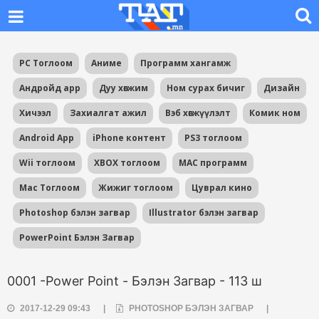
PC Тоглоом
Аниме
Программ хангамж
Андройд app
Дуу хөгжим
Ном сурах бичиг
Дизайн
Хичээл
Захиалгат ажил
Вэб хөгжүүлэлт
Комик ном
Android App
iPhone контент
PS3 тоглоом
Wii тоглоом
XBOX тоглоом
MAC программ
Mac Тоглоом
Жижиг тоглоом
Цуврал кино
Photoshop бэлэн загвар
Illustrator бэлэн загвар
PowerPoint Бэлэн Загвар
0001 -Power Point - Бэлэн Загвар - 113 ш
2017-12-29 09:43
|
PHOTOSHOP БЭЛЭН ЗАГВАР
|