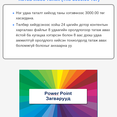
Нэг удаа таталт хийхэд таны хэтэвчнээс 3000.00 төг
хасагдана.
Төлбөр хийгдсэнээс хойш 24 цагийн дотор контентын
харгалзах файлыг 8 удаагийн оролдлогоор татаж авах
ёстой ба хугацаа хэтэрсэн болон 8 аас дээш удаа
амжилтгүй оролдлого хийсэн тохиолдолд татаж авах
боломжгүй болохыг анхаарна уу.