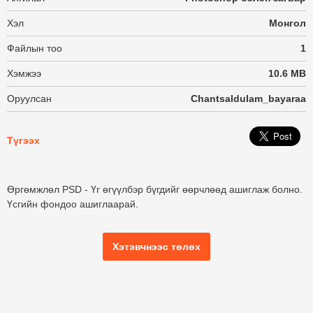
Хэл
Монгол
Файлын тоо
1
Хэмжээ
10.6 MB
Оруулсан
Chantsaldulam_bayaraa
Түгээх
Өргөмжлөл PSD - Үг өгүүлбэр бүгдийг өөрчлөөд ашиглаж болно.
Үсгийн фондоо ашиглаарай.
Хэтэвчнээс төлөх