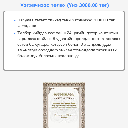
Хэтэвчнээс төлөх
(Үнэ 3000.00 төг)
Нэг удаа таталт хийхэд таны хэтэвчнээс 3000.00 төг
хасагдана.
Төлбөр хийгдсэнээс хойш 24 цагийн дотор контентын
харгалзах файлыг 8 удаагийн оролдлогоор татаж авах
ёстой ба хугацаа хэтэрсэн болон 8 аас дээш удаа
амжилтгүй оролдлого хийсэн тохиолдолд татаж авах
боломжгүй болохыг анхаарна уу.