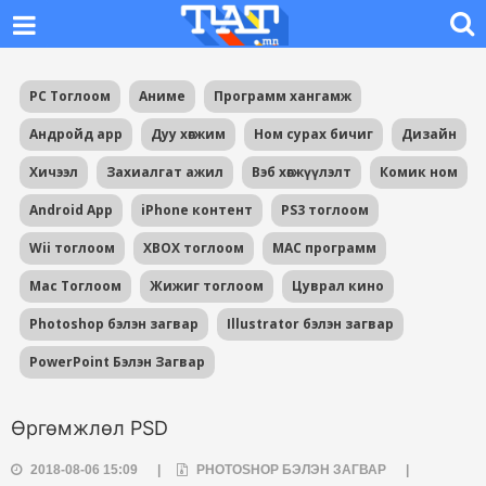
PC Тоглоом
Аниме
Программ хангамж
Андройд app
Дуу хөгжим
Ном сурах бичиг
Дизайн
Хичээл
Захиалгат ажил
Вэб хөгжүүлэлт
Комик ном
Android App
iPhone контент
PS3 тоглоом
Wii тоглоом
XBOX тоглоом
MAC программ
Mac Тоглоом
Жижиг тоглоом
Цуврал кино
Photoshop бэлэн загвар
Illustrator бэлэн загвар
PowerPoint Бэлэн Загвар
Өргөмжлөл PSD
2018-08-06 15:09
|
PHOTOSHOP БЭЛЭН ЗАГВАР
|