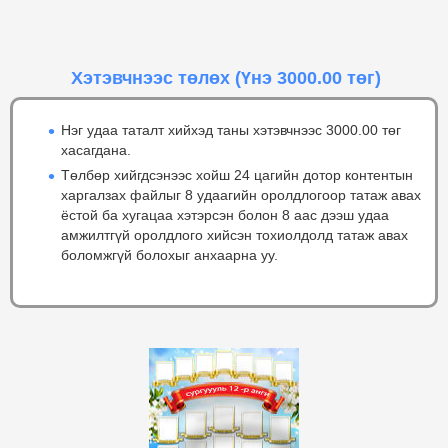
Хэтэвчнээс төлөх
(Үнэ 3000.00 төг)
Нэг удаа таталт хийхэд таны хэтэвчнээс 3000.00 төг
хасагдана.
Төлбөр хийгдсэнээс хойш 24 цагийн дотор контентын
харгалзах файлыг 8 удаагийн оролдлогоор татаж авах
ёстой ба хугацаа хэтэрсэн болон 8 аас дээш удаа
амжилтгүй оролдлого хийсэн тохиолдолд татаж авах
боломжгүй болохыг анхаарна уу.