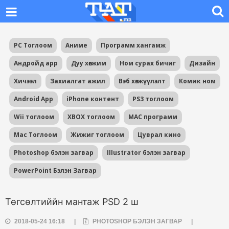
PC Тоглоом
Аниме
Программ хангамж
Андройд app
Дуу хөгжим
Ном сурах бичиг
Дизайн
Хичээл
Захиалгат ажил
Вэб хөгжүүлэлт
Комик ном
Android App
iPhone контент
PS3 тоглоом
Wii тоглоом
XBOX тоглоом
MAC программ
Mac Тоглоом
Жижиг тоглоом
Цуврал кино
Photoshop бэлэн загвар
Illustrator бэлэн загвар
PowerPoint Бэлэн Загвар
Төгсөлтиййн мантаж PSD 2 ш
2018-05-24 16:18
|
PHOTOSHOP БЭЛЭН ЗАГВАР
|