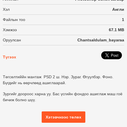
Хэл
Англи
Файлын тоо
1
Хэмжээ
67.1 MB
Оруулсан
Chantsaldulam_bayaraa
Түгээх
Төгсөлтиййн мантаж PSD 2 ш. Нэр. Зураг. Өгүүлбэр. Фоно.
Бүгдийг нь өөрчлөөд ашиглаарай.
Зургийг доороос харна уу. Бас үсгийн фондоо ашиглаж маш гоё
бичиж болно шүү.
Хэтэвчнээс төлөх