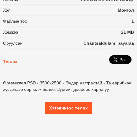
Хэл
Монгол
Файлын тоо
1
Хэмжээ
21 MB
Оруулсан
Chantsaldulam_bayaraa
Түгээх
Өргөмжлөл PSD - 3500х2500 - Өндөр нягтралтай - Та өөрийхөө
хүссэнээр өөрчилж болно. Зургийг доороос харна уу.
Хэтэвчнээс төлөх