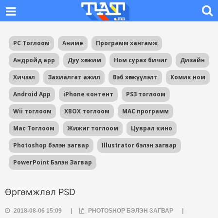
PC Тоглоом
Аниме
Программ хангамж
Андройд app
Дуу хөгжим
Ном сурах бичиг
Дизайн
Хичээл
Захиалгат ажил
Вэб хөгжүүлэлт
Комик ном
Android App
iPhone контент
PS3 тоглоом
Wii тоглоом
XBOX тоглоом
MAC программ
Mac Тоглоом
Жижиг тоглоом
Цуврал кино
Photoshop бэлэн загвар
Illustrator бэлэн загвар
PowerPoint Бэлэн Загвар
Өргөмжлөл PSD
2018-08-06 15:09
|
PHOTOSHOP БЭЛЭН ЗАГВАР
|