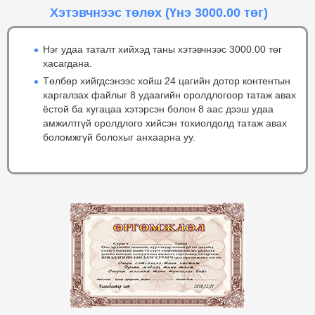
Хэтэвчнээс төлөх
(Үнэ 3000.00 төг)
Нэг удаа таталт хийхэд таны хэтэвчнээс 3000.00 төг
хасагдана.
Төлбөр хийгдсэнээс хойш 24 цагийн дотор контентын
харгалзах файлыг 8 удаагийн оролдлогоор татаж авах
ёстой ба хугацаа хэтэрсэн болон 8 аас дээш удаа
амжилтгүй оролдлого хийсэн тохиолдолд татаж авах
боломжгүй болохыг анхаарна уу.