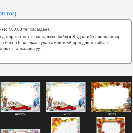
00 төг)
нээс 500.00 төг хасагдана.
н дотор контентын харгалзах файлыг 8 удаагийн оролдлогоор
сэн болон 8 аас дээш удаа амжилтгүй оролдлого хийсэн
болохыг анхаарна уу.