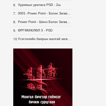
6.
Хуримын урилага PSD - 2ш
7.
0001 -Power Point - Бэлэн Загвар - 113 ш
8.
Power Point - Шинэ Бэлэн Загвар - 60ш.
9.
ӨРГӨМЖЛӨЛ 3 - PSD
10.
Үсэглэлийн баярын малгай загвар - 5 ш. PNG