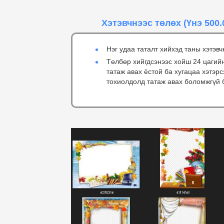
Хэтэвчнээс төлөх
(Үнэ 500.
Нэг удаа таталт хийхэд таны хэтэвч
Төлбөр хийгдсэнээс хойш 24 цагий
татаж авах ёстой ба хугацаа хэтэр
тохиолдолд татаж авах боломжгүй 