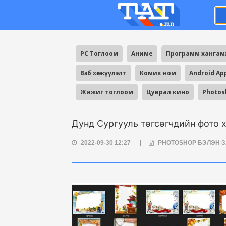
PC Тоглоом
Аниме
Программ ханга
Вэб хөгжүүлэлт
Комик ном
Android Ap
Жижиг тоглоом
Цуврал кино
Photos
Дунд Сургууль төгсөгчдийн фото 
2022-09-30 12:27
|
PHOTOSHOP БЭЛЭН 