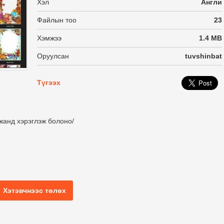
Хэл
Англи
Файлын тоо
23
Хэмжээ
1.4 MB
Оруулсан
tuvshinbat
Түгээх
жанд хэрэглэж болоно/
Хэтэвчнээс төлөх