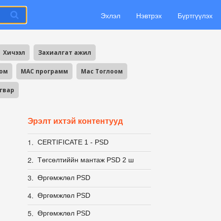
Эхлэл
Нэвтрэх
Бүртгүүлэх
Хичээл
Захиалгат ажил
оом
MAC программ
Mac Тоглоом
агвар
Эрэлт ихтэй контентууд
1.
CERTIFICATE 1 - PSD
2.
Төгсөлтиййн мантаж PSD 2 ш
3.
Өргөмжлөл PSD
4.
Өргөмжлөл PSD
5.
Өргөмжлөл PSD