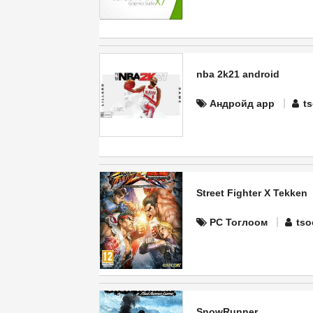
nba 2k21 android
Андройд app
t
Street Fighter X Tekken
PC Тоглоом
tso
SnowRunner