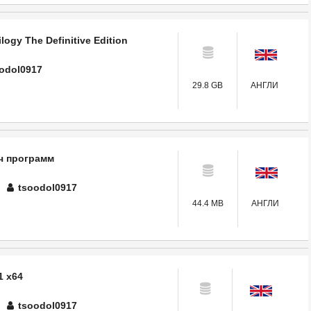
logy The Definitive Edition
odol0917
29.8 GB
АНГЛИ
ч программ
tsoodol0917
44.4 MB
АНГЛИ
1 x64
tsoodol0917