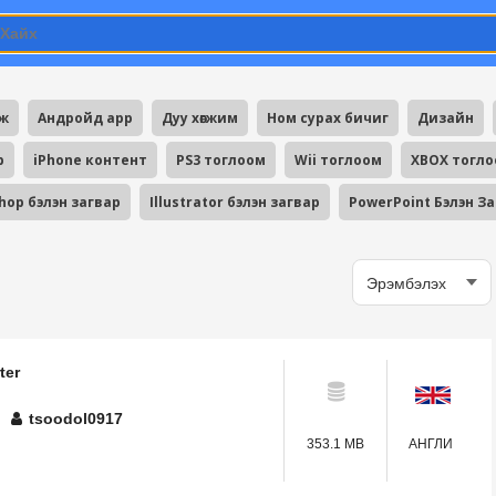
мж
Андройд app
Дуу хөгжим
Ном сурах бичиг
Дизайн
p
iPhone контент
PS3 тоглоом
Wii тоглоом
XBOX тогл
hop бэлэн загвар
Illustrator бэлэн загвар
PowerPoint Бэлэн З
ter
tsoodol0917
353.1 MB
АНГЛИ