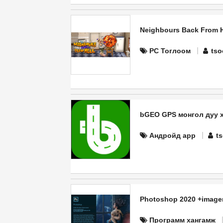
Neighbours Back From H
PC Тоглоом
tso
bGEO GPS монгол дуу х
Андройд app
t
Photoshop 2020 +imagen
Программ хангамж