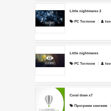
Little nightmares 2
PC Тоглоом
tso
Little nightmares
PC Тоглоом
tso
Coral draw x7
Программ хангамж