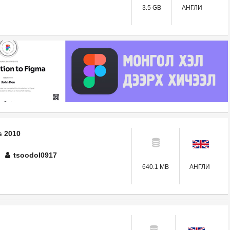
3.5 GB
АНГЛИ
s 2010
tsoodol0917
640.1 MB
АНГЛИ