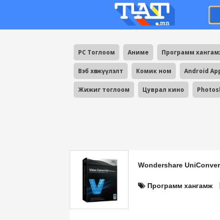
PC Тоглоом
Аниме
Программ ханга
Вэб хөгжүүлэлт
Комик ном
Android Ap
Жижиг тоглоом
Цуврал кино
Photos
Wondershare UniConver
Программ хангамж