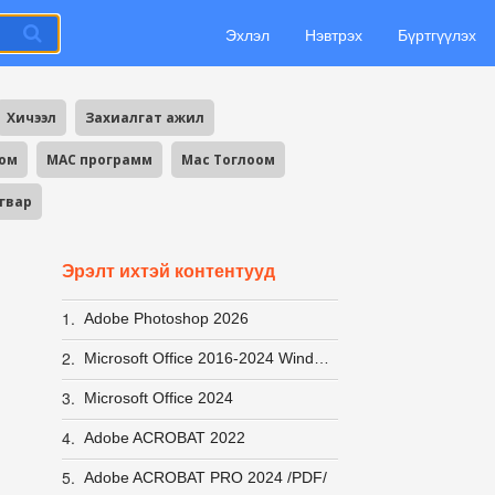
Эхлэл
Нэвтрэх
Бүртгүүлэх
Хичээл
Захиалгат ажил
оом
MAC программ
Mac Тоглоом
агвар
Эрэлт ихтэй контентууд
1.
Adobe Photoshop 2026
2.
Microsoft Office 2016-2024 Windows 10-11 ACTIVATOR хурдан вирусгүй хэрэглэхэд хялбар +заавар
3.
Microsoft Office 2024
4.
Adobe ACROBAT 2022
5.
Adobe ACROBAT PRO 2024 /PDF/