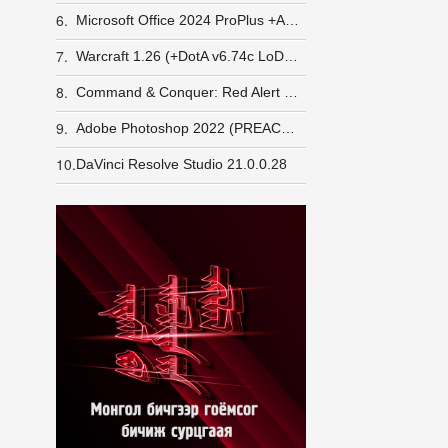
6.
Microsoft Office 2024 ProPlus +Activator заавар
7.
Warcraft 1.26 (+DotA v6.74c LoD v5e) GameRanger орж шалгасан
8.
Command & Conquer: Red Alert 2 + Yuri's Revenge [LINUX] (wine)
9.
Adobe Photoshop 2022 (PREACTIVATED)
10.
DaVinci Resolve Studio 21.0.0.28