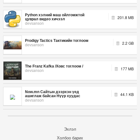
Python хэлний маш ойлгомжтой
201.8 MB
цуврал видео хичээл
devsanson
Prodigy Tactics Тактикийн тоглоом
2.2 GB
devsanson
The Franz Kafka /Ховс тоглоом /
177 MB
devsanson
Now.mn Сайтын дээрхэн үед
44.1 KB
ашиглаж байсан Нүүр хуудас
devsanson
Эхлэл
Холбоо барих