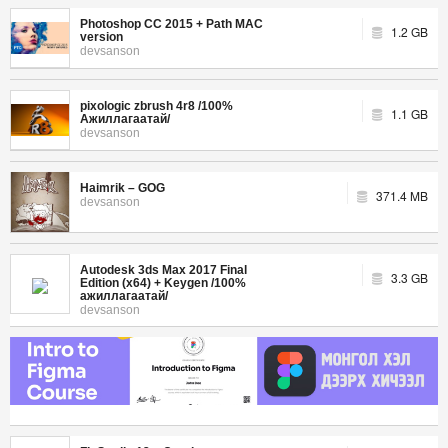
Photoshop CC 2015 + Path MAC
1.2 GB
version
devsanson
pixologic zbrush 4r8 /100%
1.1 GB
Ажиллагаатай/
devsanson
Haimrik – GOG
371.4 MB
devsanson
Autodesk 3ds Max 2017 Final
3.3 GB
Edition (x64) + Keygen /100%
ажиллагаатай/
devsanson