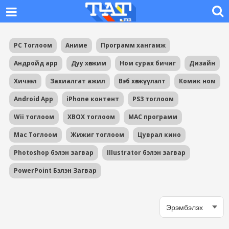
PC Тоглоом
Аниме
Программ хангамж
Андройд app
Дуу хөгжим
Ном сурах бичиг
Дизайн
Хичээл
Захиалгат ажил
Вэб хөгжүүлэлт
Комик ном
Android App
iPhone контент
PS3 тоглоом
Wii тоглоом
XBOX тоглоом
MAC программ
Mac Тоглоом
Жижиг тоглоом
Цуврал кино
Photoshop бэлэн загвар
Illustrator бэлэн загвар
PowerPoint Бэлэн Загвар