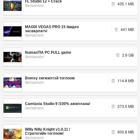
FL Studio 12 + Crack
435.1 MB
devsanson
MAGIX VEGAS PRO 15 /видео
441 MB
засварлагч/
devsanson
NumanTIA PC FULL game
2.6 GB
devsanson
Bomsy хөгжилтэй тоглоом
114.8 MB
devsanson
Camtasia Studio 9 /100% ажиллана/
273.5 MB
devsanson
Willy Nilly Knight v1.0.11 /
600.8 MB
Стратегийн тоглоом/
devsanson