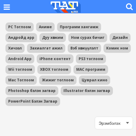
PC Тоглоом
Аниме
Программ хангамж
Андройд app
Дуу хөгжим
Ном сурах бичиг
Дизайн
Хичээл
Захиалгат ажил
Вэб хөгжүүлэлт
Комик ном
Android App
iPhone контент
PS3 тоглоом
Wii тоглоом
XBOX тоглоом
MAC программ
Mac Тоглоом
Жижиг тоглоом
Цуврал кино
Photoshop бэлэн загвар
Illustrator бэлэн загвар
PowerPoint Бэлэн Загвар