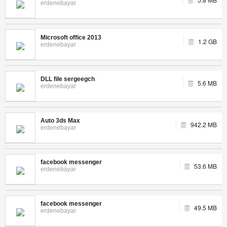
erdenebayar
Microsoft office 2013
1.2 GB
erdenebayar
DLL file sergeegch
5.6 MB
erdenebayar
Auto 3ds Max
942.2 MB
erdenebayar
facebook messenger
53.6 MB
erdenebayar
facebook messenger
49.5 MB
erdenebayar