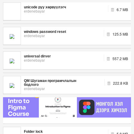
unicode руу хөрвүүлэгч
6.7 MB
erdenebayar
windows password reset
125.5 MB
erdenebayar
universal dirver
557.2 MB
erdenebayar
QM Шугаман програмчлалын
222.8 KB
бодлого
erdenebayar
Folder lock
5.8 MB