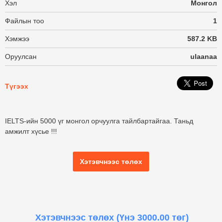
Хэл
Монгол
Файлын тоо
1
Хэмжээ
587.2 KB
Оруулсан
ulaanaa
Түгээх
IELTS
-ийн 5000 үг монгол орчуулга тайлбартайгаа. Таньд
амжилт хүсье !!!
Хэтэвчнээс төлөх
Хэтэвчнээс төлөх
(Үнэ 3000.00 төг)