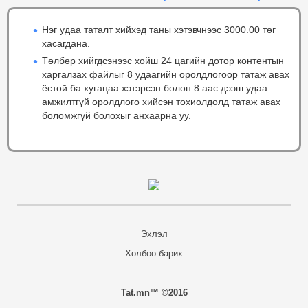
Нэг удаа таталт хийхэд таны хэтэвчнээс 3000.00 төг
хасагдана.
Төлбөр хийгдсэнээс хойш 24 цагийн дотор контентын
харгалзах файлыг 8 удаагийн оролдлогоор татаж авах
ёстой ба хугацаа хэтэрсэн болон 8 аас дээш удаа
амжилтгүй оролдлого хийсэн тохиолдолд татаж авах
боломжгүй болохыг анхаарна уу.
Эхлэл
Холбоо барих
Tat.mn™ ©2016