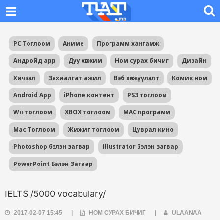
PC Тоглоом
Аниме
Программ хангамж
Андройд app
Дуу хөгжим
Ном сурах бичиг
Дизайн
Хичээл
Захиалгат ажил
Вэб хөгжүүлэлт
Комик ном
Android App
iPhone контент
PS3 тоглоом
Wii тоглоом
XBOX тоглоом
MAC программ
Mac Тоглоом
Жижиг тоглоом
Цуврал кино
Photoshop бэлэн загвар
Illustrator бэлэн загвар
PowerPoint Бэлэн Загвар
IELTS /5000 vocabulary/
2017-02-07 15:45
|
НОМ СУРАХ БИЧИГ
|
ULAANAA