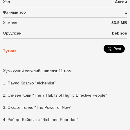
Хэл
Англи
Файлын тоо
1
Хэмжээ
33.9 MB
Оруулсан
bebnos
Түгээх
Хувь хүний хөгжлийн шилдэг 11 ном
1. Пауло Коэльо “Аlchemist”
2. Стивен Кови “The 7 Habits of Highly Effective People”
3. Экхарт Толле “The Power of Now”
4. Роберт Кийосаки “Rich and Poor dad”