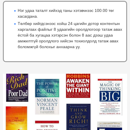
Нэг удаа таталт хийхэд таны хэтэвчнээс 100.00 төг
хасагдана.
Төлбөр хийгдсэнээс хойш 24 цагийн дотор контентын
харгалзах файлыг 8 удаагийн оролдлогоор татаж авах
ёстой ба хугацаа хэтэрсэн болон 8 аас дээш удаа
амжилтгүй оролдлого хийсэн тохиолдолд татаж авах
боломжгүй болохыг анхаарна уу.