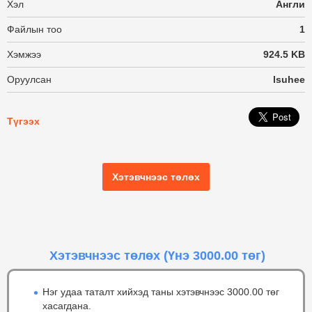
Хэл
Англи
Файлын тоо
1
Хэмжээ
924.5 KB
Оруулсан
lsuhee
Түгээх
Хэтэвчнээс төлөх
Хэтэвчнээс төлөх
(Үнэ 3000.00 төг)
Нэг удаа таталт хийхэд таны хэтэвчнээс 3000.00 төг
хасагдана.