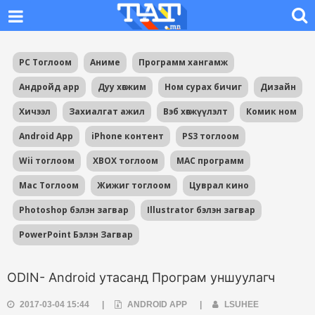
PC Тоглоом
Аниме
Программ хангамж
Андройд app
Дуу хөгжим
Ном сурах бичиг
Дизайн
Хичээл
Захиалгат ажил
Вэб хөгжүүлэлт
Комик ном
Android App
iPhone контент
PS3 тоглоом
Wii тоглоом
XBOX тоглоом
MAC программ
Mac Тоглоом
Жижиг тоглоом
Цуврал кино
Photoshop бэлэн загвар
Illustrator бэлэн загвар
PowerPoint Бэлэн Загвар
ODIN- Android утасанд Програм уншуулагч
2017-03-04 15:44
|
ANDROID APP
|
LSUHEE