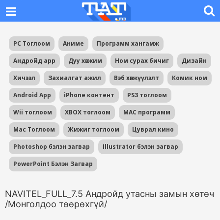
PC Тоглоом
Аниме
Программ хангамж
Андройд app
Дуу хөгжим
Ном сурах бичиг
Дизайн
Хичээл
Захиалгат ажил
Вэб хөгжүүлэлт
Комик ном
Android App
iPhone контент
PS3 тоглоом
Wii тоглоом
XBOX тоглоом
MAC программ
Mac Тоглоом
Жижиг тоглоом
Цуврал кино
Photoshop бэлэн загвар
Illustrator бэлэн загвар
PowerPoint Бэлэн Загвар
NAVITEL_FULL_7.5 Андройд утасны замын хөтөч
/Монголдоо төөрөхгүй/