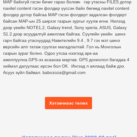
МАР байхгүй гэсэн бичиг гарах боловч гар утасны FILES дотор
navitel content гэсэн фолдер үүссэн байх бөгөөд
navitel content
фолдер дотор байгаа
МАР
гэсэн фолдерт задалсан фолдерт
байсан МАР-ын 25 ширхэг газрын зургыг хуулж өгнө. Нилээд
дээр үеийн NOTE1,2, Galaxy trend, Sony xperia, ASUS, Galaxy
S1.2 дээр асуудалгүй ажиллаж байгаа. Сүүлийн үеийн шинэ
гарч байгаа утаснуудад Навителийн 9.4 , 9.7 гэх мэт шинэ
версийн апп татаж суулгах магадлалтай. Гол нь Монголын
газрын зураг болно. Одоо утсаа нээгээд арк-аа
ажиллуулна.GPS-ээ асаахаа мартав. GPS дохиолол багадаа 4
хиймэл дагуулаас ирсэн бол ОК. Ингээд л аялаад байж дээ.
Асуух зүйл байвал. babozoza@gmail.com
Хэтэвчнээс төлөх