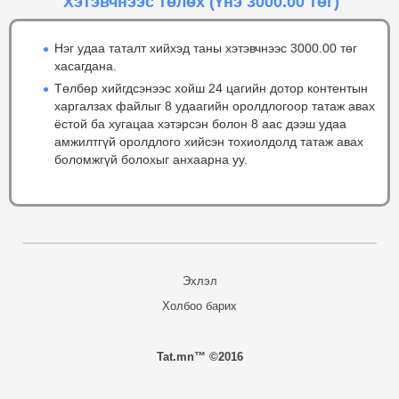
Хэтэвчнээс төлөх
(Үнэ 3000.00 төг)
Нэг удаа таталт хийхэд таны хэтэвчнээс 3000.00 төг
хасагдана.
Төлбөр хийгдсэнээс хойш 24 цагийн дотор контентын
харгалзах файлыг 8 удаагийн оролдлогоор татаж авах
ёстой ба хугацаа хэтэрсэн болон 8 аас дээш удаа
амжилтгүй оролдлого хийсэн тохиолдолд татаж авах
боломжгүй болохыг анхаарна уу.
Эхлэл
Холбоо барих
Tat.mn™ ©2016