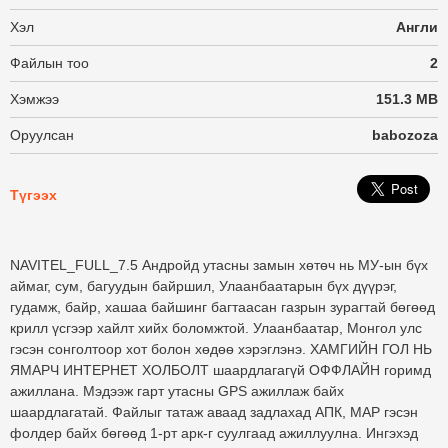
Хэл
Англи
Файлын тоо
2
Хэмжээ
151.3 MB
Оруулсан
babozoza
Түгээх
NAVITEL_FULL_7.5 Андройд утасны замын хөтөч нь МУ-ын бүх
аймаг, сум, багуудын байршил, Улаанбаатарын бүх дүүрэг,
гудамж, байр, хашаа байшинг багтаасан газрын зурагтай бөгөөд
крилл үсгээр хайлт хийх боломжтой. Улаанбаатар, Монгол улс
гэсэн сонголтоор хот болон хөдөө хэрэглэнэ. ХАМГИЙН ГОЛ НЬ
ЯМАРЧ ИНТЕРНЕТ ХОЛБОЛТ шаардлагагүй ОФФЛАЙН горимд
ажиллана. Мэдээж гарт утасны GPS ажиллаж байх
шаардлагатай. Файлыг татаж аваад задлахад АПК, МАР гэсэн
фолдер байх бөгөөд 1-рт арк-г суулгаад ажиллуулна. Ингэхэд