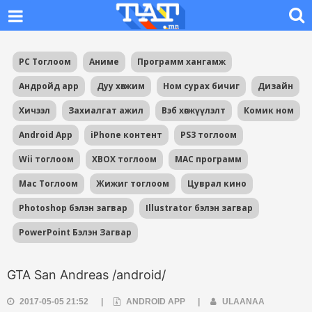
PC Тоглоом
Аниме
Программ хангамж
Андройд app
Дуу хөгжим
Ном сурах бичиг
Дизайн
Хичээл
Захиалгат ажил
Вэб хөгжүүлэлт
Комик ном
Android App
iPhone контент
PS3 тоглоом
Wii тоглоом
XBOX тоглоом
MAC программ
Mac Тоглоом
Жижиг тоглоом
Цуврал кино
Photoshop бэлэн загвар
Illustrator бэлэн загвар
PowerPoint Бэлэн Загвар
GTA San Andreas /android/
2017-05-05 21:52
|
ANDROID APP
|
ULAANAA