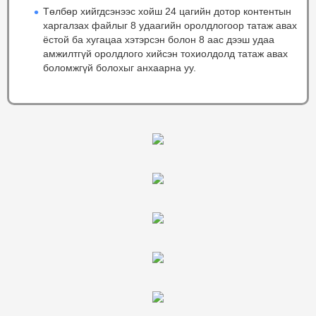
Төлбөр хийгдсэнээс хойш 24 цагийн дотор контентын
харгалзах файлыг 8 удаагийн оролдлогоор татаж авах
ёстой ба хугацаа хэтэрсэн болон 8 аас дээш удаа
амжилтгүй оролдлого хийсэн тохиолдолд татаж авах
боломжгүй болохыг анхаарна уу.