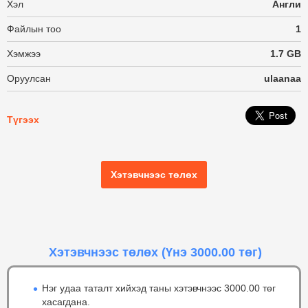
Хэл
Англи
Файлын тоо
1
Хэмжээ
1.7 GB
Оруулсан
ulaanaa
Түгээх
Хэтэвчнээс төлөх
Хэтэвчнээс төлөх
(Үнэ 3000.00 төг)
Нэг удаа таталт хийхэд таны хэтэвчнээс 3000.00 төг
хасагдана.