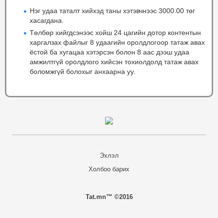
Нэг удаа таталт хийхэд таны хэтэвчнээс 3000.00 төг
хасагдана.
Төлбөр хийгдсэнээс хойш 24 цагийн дотор контентын
харгалзах файлыг 8 удаагийн оролдлогоор татаж авах
ёстой ба хугацаа хэтэрсэн болон 8 аас дээш удаа
амжилтгүй оролдлого хийсэн тохиолдолд татаж авах
боломжгүй болохыг анхаарна уу.
Эхлэл
Холбоо барих
Tat.mn™ ©2016