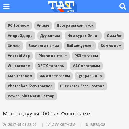
PC Тоглоом
Аниме
Программ хангамж
Андройд app
Дуу хөгжим
Ном сурах бичиг
Дизайн
Хичээл
Захиалгат ажил
Вэб хөгжүүлэлт
Комик ном
Android App
iPhone контент
PS3 тоглоом
Wii тоглоом
XBOX тоглоом
MAC программ
Mac Тоглоом
Жижиг тоглоом
Цуврал кино
Photoshop бэлэн загвар
Illustrator бэлэн загвар
PowerPoint Бэлэн Загвар
Монгол дууны 1000 ая Фонограмм
2017-05-01 23:00
|
ДУУ ХӨГЖИМ
|
BEBNOS