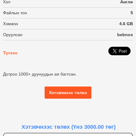
Хэл
Англи
Файлын тоо
5
Хэмжээ
4.6 GB
Оруулсан
bebnos
Түгээх
Дотроо 1000+ дуунуудын ая багтсан.
Хэтэвчнээс төлөх
Хэтэвчнээс төлөх
(Үнэ 3000.00 төг)