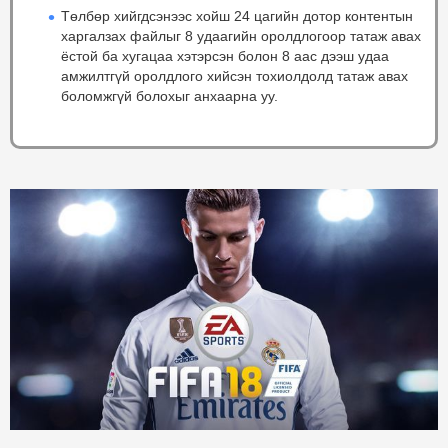
Төлбөр хийгдсэнээс хойш 24 цагийн дотор контентын
харгалзах файлыг 8 удаагийн оролдлогоор татаж авах
ёстой ба хугацаа хэтэрсэн болон 8 аас дээш удаа
амжилтгүй оролдлого хийсэн тохиолдолд татаж авах
боломжгүй болохыг анхаарна уу.