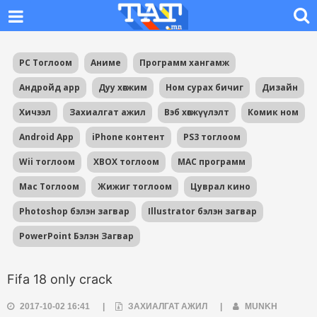
PC Тоглоом
Аниме
Программ хангамж
Андройд app
Дуу хөгжим
Ном сурах бичиг
Дизайн
Хичээл
Захиалгат ажил
Вэб хөгжүүлэлт
Комик ном
Android App
iPhone контент
PS3 тоглоом
Wii тоглоом
XBOX тоглоом
MAC программ
Mac Тоглоом
Жижиг тоглоом
Цуврал кино
Photoshop бэлэн загвар
Illustrator бэлэн загвар
PowerPoint Бэлэн Загвар
Fifa 18 only crack
2017-10-02 16:41
|
ЗАХИАЛГАТ АЖИЛ
|
MUNKH