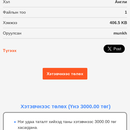
Хэл
Англи
Файлын тоо
1
Хэмжээ
406.5 KB
Оруулсан
munkh
Түгээх
Хэтэвчнээс төлөх
Хэтэвчнээс төлөх
(Үнэ 3000.00 төг)
Нэг удаа таталт хийхэд таны хэтэвчнээс 3000.00 төг
хасагдана.