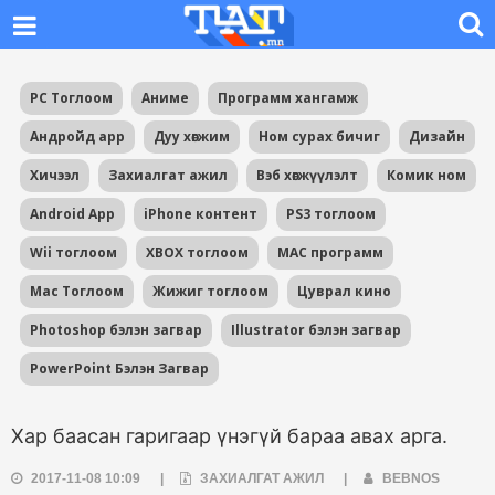
PC Тоглоом
Аниме
Программ хангамж
Андройд app
Дуу хөгжим
Ном сурах бичиг
Дизайн
Хичээл
Захиалгат ажил
Вэб хөгжүүлэлт
Комик ном
Android App
iPhone контент
PS3 тоглоом
Wii тоглоом
XBOX тоглоом
MAC программ
Mac Тоглоом
Жижиг тоглоом
Цуврал кино
Photoshop бэлэн загвар
Illustrator бэлэн загвар
PowerPoint Бэлэн Загвар
Хар баасан гаригаар үнэгүй бараа авах арга.
2017-11-08 10:09
|
ЗАХИАЛГАТ АЖИЛ
|
BEBNOS