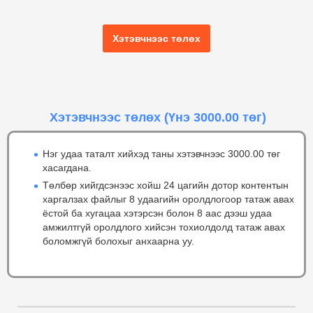
Хэтэвчнээс төлөх
Хэтэвчнээс төлөх
(Үнэ 3000.00 төг)
Нэг удаа таталт хийхэд таны хэтэвчнээс 3000.00 төг
хасагдана.
Төлбөр хийгдсэнээс хойш 24 цагийн дотор контентын
харгалзах файлыг 8 удаагийн оролдлогоор татаж авах
ёстой ба хугацаа хэтэрсэн болон 8 аас дээш удаа
амжилтгүй оролдлого хийсэн тохиолдолд татаж авах
боломжгүй болохыг анхаарна уу.