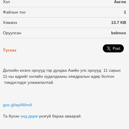
Хэл
Англи
Файлын тоо
1
Хэмжээ
13.7 KB
Оруулсан
bebnos
Түгээх
Дэлхийн ихэнх орнууд тэр дундаа Азийн улс орнууд 11 сарын
11-ны өдрийг онлайн худалдааны хямдралын өдөр болгон
тэмдэглэдэг уламжлалтай.
goo.gl/epAMmA
Та бүхэн
энд дарж
үнэгүй бараа аваарай.