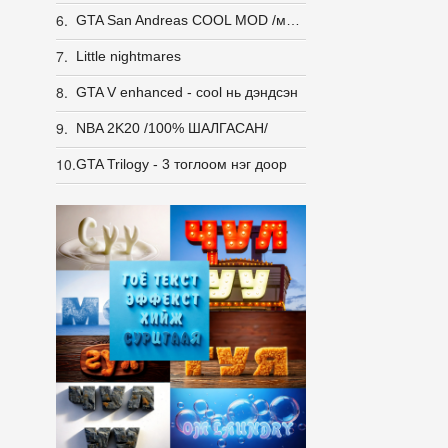
6.
GTA San Andreas COOL MOD /монгол/
7.
Little nightmares
8.
GTA V enhanced - cool нь дэндсэн
9.
NBA 2K20 /100% ШАЛГАСАН/
10.
GTA Trilogy - 3 тоглоом нэг доор