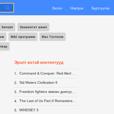
Эхлэл
Нэвтрэх
Бүртгүүлэх
Хичээл
Захиалгат ажил
оом
MAC программ
Mac Тоглоом
агвар
Эрэлт ихтэй контентууд
1.
Command & Conquer: Red Alert 2 + Yuri's Revenge [LINUX] (wine)
2.
Sid Meiers Civilization 6
3.
Freedom fighters зөвхөн домгууд л мэднэ пээ
4.
The Last of Us Part.II Remastered InsaneRamZes /100% шалгасан/
5.
MINDSEY 3