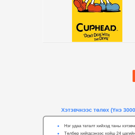
Хэтэвчнээс төлөх
(Үнэ 3000
Нэг удаа таталт хийхэд таны хэтэвч
Төлбөр хийгдсэнээс хойш 24 цагий