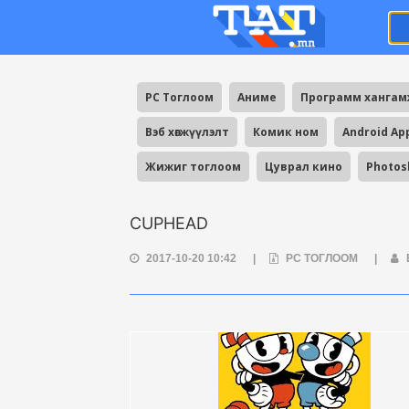
PC Тоглоом
Аниме
Программ ханга
Вэб хөгжүүлэлт
Комик ном
Android Ap
Жижиг тоглоом
Цуврал кино
Photos
CUPHEAD
2017-10-20 10:42
|
PC ТОГЛООМ
|