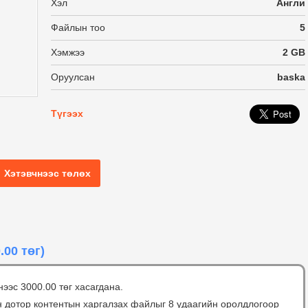
Хэл
Англи
Файлын тоо
5
Хэмжээ
2 GB
Оруулсан
baska
Түгээх
Хэтэвчнээс төлөх
.00 төг)
нээс 3000.00 төг хасагдана.
н дотор контентын харгалзах файлыг 8 удаагийн оролдлогоор