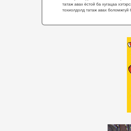
татаж авах ёстой ба хугацаа хэтэр
тохиолдолд татаж авах боломжгүй 