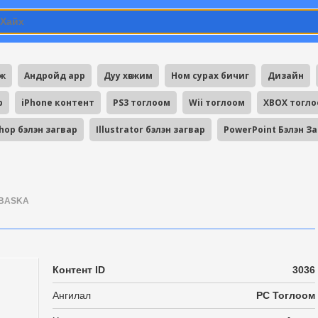
мж
Андройд app
Дуу хөгжим
Ном сурах бичиг
Дизайн
p
iPhone контент
PS3 тоглоом
Wii тоглоом
XBOX тогл
hop бэлэн загвар
Illustrator бэлэн загвар
PowerPoint Бэлэн З
BASKA
Контент ID
3036
Ангилал
PC Тоглоом