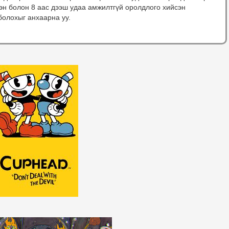
сэн болон 8 аас дээш удаа амжилтгүй оролдлого хийсэн
болохыг анхаарна уу.