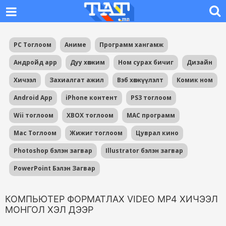
PC Тоглоом
Аниме
Программ хангамж
Андройд app
Дуу хөгжим
Ном сурах бичиг
Дизайн
Хичээл
Захиалгат ажил
Вэб хөгжүүлэлт
Комик ном
Android App
iPhone контент
PS3 тоглоом
Wii тоглоом
XBOX тоглоом
MAC программ
Mac Тоглоом
Жижиг тоглоом
Цуврал кино
Photoshop бэлэн загвар
Illustrator бэлэн загвар
PowerPoint Бэлэн Загвар
КОМПЬЮТЕР ФОРМАТЛАХ VIDEO MP4 ХИЧЭЭЛ
МОНГОЛ ХЭЛ ДЭЭР