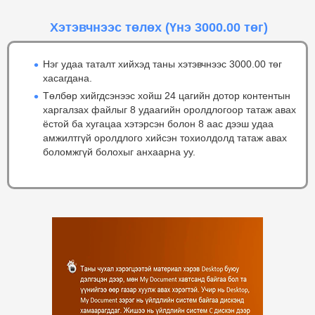
Хэтэвчнээс төлөх
(Үнэ 3000.00 төг)
Нэг удаа таталт хийхэд таны хэтэвчнээс 3000.00 төг
хасагдана.
Төлбөр хийгдсэнээс хойш 24 цагийн дотор контентын
харгалзах файлыг 8 удаагийн оролдлогоор татаж авах
ёстой ба хугацаа хэтэрсэн болон 8 аас дээш удаа
амжилтгүй оролдлого хийсэн тохиолдолд татаж авах
боломжгүй болохыг анхаарна уу.