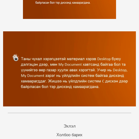
Эхлэл
Холбоо барих