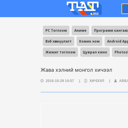
PC Тоглоом
Аниме
Программ ханга
Вэб хөгжүүлэлт
Комик ном
Android Ap
Жижиг тоглоом
Цуврал кино
Photos
Жава хэлний монгол хичээл
2016-10-29 14:57
|
ХИЧЭЭЛ
|
ARI