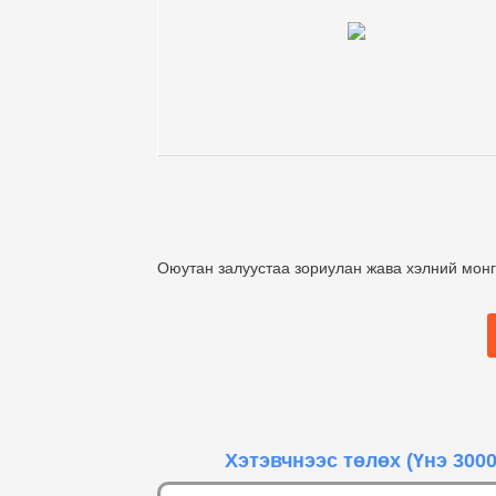
Оюутан залуустаа зориулан жава хэлний монг
Хэтэвчнээс төлөх
(Үнэ 3000