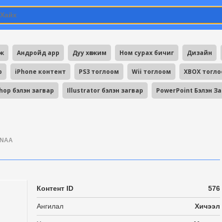
мж
Андройд app
Дуу хөгжим
Ном сурах бичиг
Дизайн
p
iPhone контент
PS3 тоглоом
Wii тоглоом
XBOX тогл
hop бэлэн загвар
Illustrator бэлэн загвар
PowerPoint Бэлэн З
UNAA
Контент ID
576
Ангилал
Хичээл