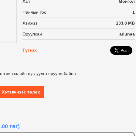
Хэл
Монгол
Файлын тоо
1
Хэмжээ
133.8 MB
Оруулсан
ariunaa
Түгээх
ол хичээлийн цуглуулга оруулж байна
Хэтэвчнээс төлөх
.00 төг)