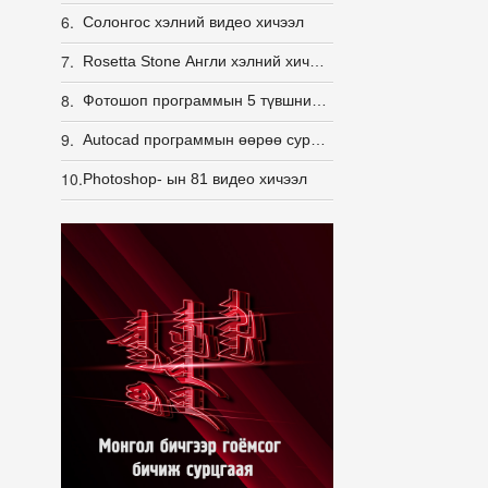
6.
Солонгос хэлний видео хичээл
7.
Rosetta Stone Англи хэлний хичээл (American)
8.
Фотошоп программын 5 түвшний хичээл цогцоор
9.
Autocad программын өөрөө сурах видео хичээл /үнхээр амархан/
10.
Photoshop- ын 81 видео хичээл