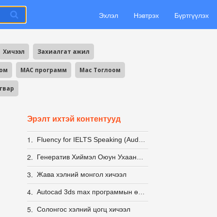
Эхлэл
Нэвтрэх
Бүртгүүлэх
Хичээл
Захиалгат ажил
оом
MAC программ
Mac Тоглоом
агвар
Эрэлт ихтэй контентууд
1.
Fluency for IELTS Speaking (Audio+Video+PDF)
2.
Генератив Хиймэл Оюун Ухааны Суурь Мэдлэг: Prompt Engineering Мастер Курс
3.
Жава хэлний монгол хичээл
4.
Autocad 3ds max программын өөрөө сурах видео хичээл /дагаад хийвэл бүүр амархан/
5.
Солонгос хэлний цогц хичээл