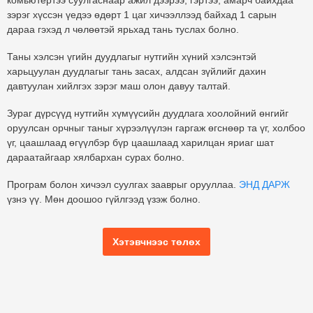
комьютертээ суулгаснаар ажил дээрээ, гэртээ, амарч байхдаа
зэрэг хүссэн үедээ өдөрт 1 цаг хичээллээд байхад 1 сарын
дараа гэхэд л чөлөөтэй ярьхад тань туслах болно.
Таны хэлсэн үгийн дуудлагыг нутгийн хүний хэлсэнтэй
харьцуулан дуудлагыг тань засах, алдсан зүйлийг дахин
давтуулан хийлгэх зэрэг маш олон давуу талтай.
Зураг дүрсүүд нутгийн хүмүүсийн дуудлага хоолойний өнгийг
оруулсан орчныг таныг хүрээлүүлэн гаргаж өгснөөр та үг, холбоо
үг, цаашлаад өгүүлбэр бүр цаашлаад харилцан яриаг шат
дараатайгаар хялбархан сурах болно.
Програм болон хичээл суулгах зааврыг орууллаа.
ЭНД ДАРЖ
үзнэ үү. Мөн доошоо гүйлгээд үзэж болно.
Хэтэвчнээс төлөх