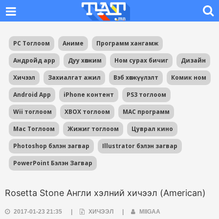
PC Тоглоом
Аниме
Программ хангамж
Андройд app
Дуу хөгжим
Ном сурах бичиг
Дизайн
Хичээл
Захиалгат ажил
Вэб хөгжүүлэлт
Комик ном
Android App
iPhone контент
PS3 тоглоом
Wii тоглоом
XBOX тоглоом
MAC программ
Mac Тоглоом
Жижиг тоглоом
Цуврал кино
Photoshop бэлэн загвар
Illustrator бэлэн загвар
PowerPoint Бэлэн Загвар
Rosetta Stone Англи хэлний хичээл (American)
2017-01-23 21:35
|
ХИЧЭЭЛ
|
MIIGAA