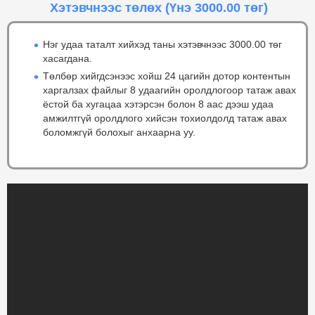
Хэтэвчнээс төлөх
(Үнэ 3000.00 төг)
Нэг удаа таталт хийхэд таны хэтэвчнээс 3000.00 төг
хасагдана.
Төлбөр хийгдсэнээс хойш 24 цагийн дотор контентын
харгалзах файлыг 8 удаагийн оролдлогоор татаж авах
ёстой ба хугацаа хэтэрсэн болон 8 аас дээш удаа
амжилтгүй оролдлого хийсэн тохиолдолд татаж авах
боломжгүй болохыг анхаарна уу.