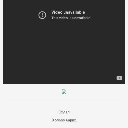
Эхлэл
Холбоо барих