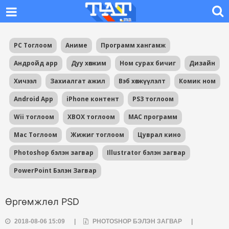
PC Тоглоом
Аниме
Программ хангамж
Андройд app
Дуу хөгжим
Ном сурах бичиг
Дизайн
Хичээл
Захиалгат ажил
Вэб хөгжүүлэлт
Комик ном
Android App
iPhone контент
PS3 тоглоом
Wii тоглоом
XBOX тоглоом
MAC программ
Mac Тоглоом
Жижиг тоглоом
Цуврал кино
Photoshop бэлэн загвар
Illustrator бэлэн загвар
PowerPoint Бэлэн Загвар
Өргөмжлөл PSD
2018-08-06 15:09
|
PHOTOSHOP БЭЛЭН ЗАГВАР
|