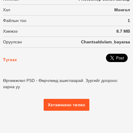
Хэл
Монгол
Файлын тоо
1
Хэмжээ
8.7 MB
Оруулсан
Chantsaldulam_bayaraa
Түгээх
Өргөмжлөл PSD - Өөрчлөөд ашиглаарай. Зургийг доороос
харна уу.
Хэтэвчнээс төлөх