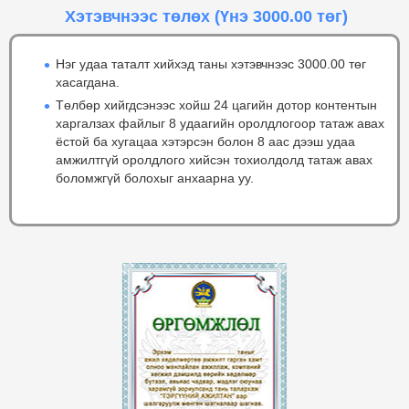
Хэтэвчнээс төлөх
(Үнэ 3000.00 төг)
Нэг удаа таталт хийхэд таны хэтэвчнээс 3000.00 төг
хасагдана.
Төлбөр хийгдсэнээс хойш 24 цагийн дотор контентын
харгалзах файлыг 8 удаагийн оролдлогоор татаж авах
ёстой ба хугацаа хэтэрсэн болон 8 аас дээш удаа
амжилтгүй оролдлого хийсэн тохиолдолд татаж авах
боломжгүй болохыг анхаарна уу.