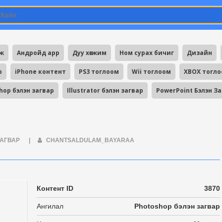
мж
Андройд app
Дуу хөгжим
Ном сурах бичиг
Дизайн
p
iPhone контент
PS3 тоглоом
Wii тоглоом
XBOX тогл
hop бэлэн загвар
Illustrator бэлэн загвар
PowerPoint Бэлэн З
ЗАГВАР
|
CHANTSALDULAM_BAYARAA
Контент ID
3870
Ангилал
Photoshop бэлэн загвар