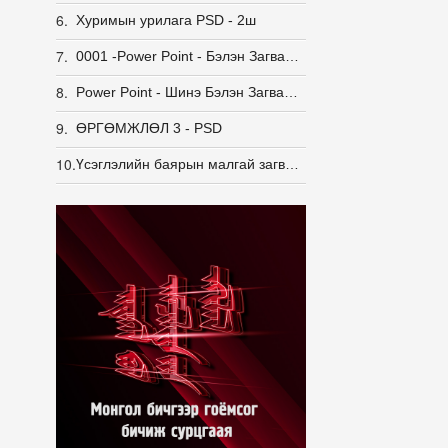
6.
Хуримын урилага PSD - 2ш
7.
0001 -Power Point - Бэлэн Загвар - 113 ш
8.
Power Point - Шинэ Бэлэн Загвар - 60ш.
9.
ӨРГӨМЖЛӨЛ 3 - PSD
10.
Үсэглэлийн баярын малгай загвар - 5 ш. PNG