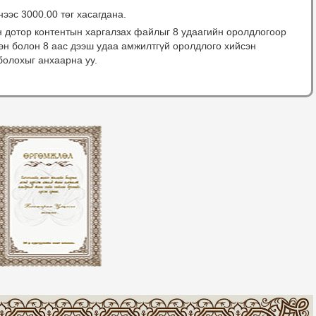
нээс 3000.00 төг хасагдана.
н дотор контентын харгалзах файлыг 8 удаагийн оролдлогоор
сэн болон 8 аас дээш удаа амжилтгүй оролдлого хийсэн
болохыг анхаарна уу.