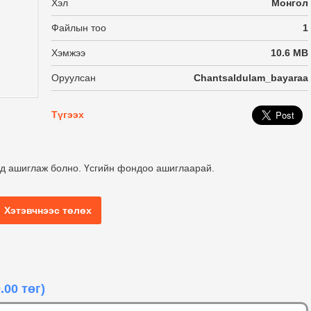
Хэл
Монгол
Файлын тоо
1
Хэмжээ
10.6 MB
Оруулсан
Chantsaldulam_bayaraa
Түгээх
өд ашиглаж болно. Үсгийн фондоо ашиглаарай.
Хэтэвчнээс төлөх
.00 төг)