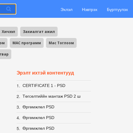
Эхлэл
Нэвтрэх
Бүртгүүлэх
Хичээл
Захиалгат ажил
оом
MAC программ
Mac Тоглоом
агвар
Эрэлт ихтэй контентууд
1.
CERTIFICATE 1 - PSD
2.
Төгсөлтиййн мантаж PSD 2 ш
3.
Өргөмжлөл PSD
4.
Өргөмжлөл PSD
5.
Өргөмжлөл PSD