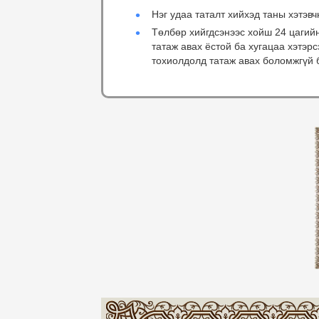
Нэг удаа таталт хийхэд таны хэтэвч
Төлбөр хийгдсэнээс хойш 24 цагий
татаж авах ёстой ба хугацаа хэтэр
тохиолдолд татаж авах боломжгүй 