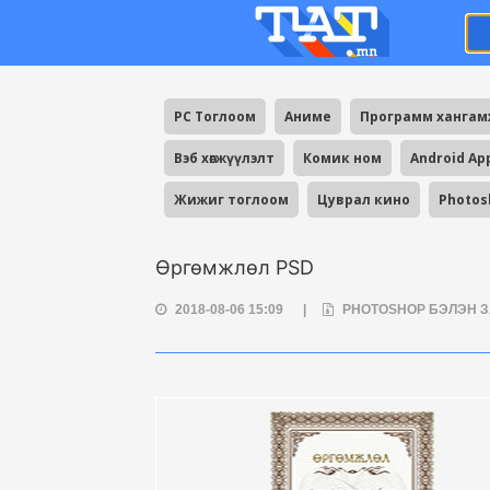
PC Тоглоом
Аниме
Программ ханга
Вэб хөгжүүлэлт
Комик ном
Android Ap
Жижиг тоглоом
Цуврал кино
Photos
Өргөмжлөл PSD
2018-08-06 15:09
|
PHOTOSHOP БЭЛЭН 