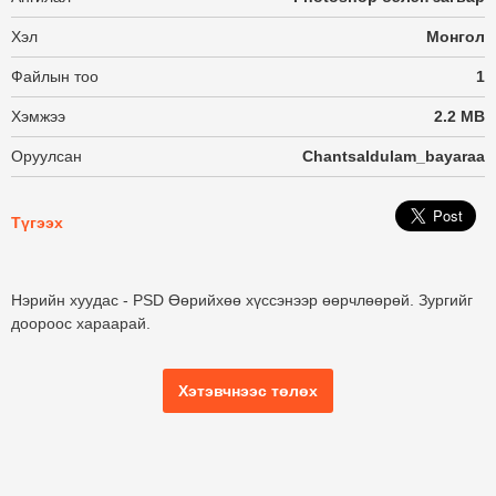
Хэл
Монгол
Файлын тоо
1
Хэмжээ
2.2 MB
Оруулсан
Chantsaldulam_bayaraa
Түгээх
Нэрийн хуудас - PSD Өөрийхөө хүссэнээр өөрчлөөрөй. Зургийг
доороос хараарай.
Хэтэвчнээс төлөх