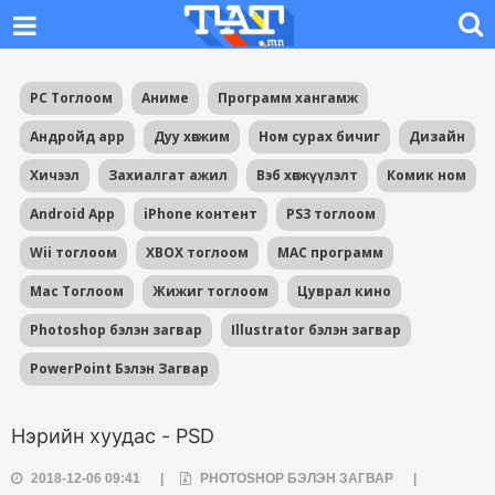
PC Тоглоом
Аниме
Программ хангамж
Андройд app
Дуу хөгжим
Ном сурах бичиг
Дизайн
Хичээл
Захиалгат ажил
Вэб хөгжүүлэлт
Комик ном
Android App
iPhone контент
PS3 тоглоом
Wii тоглоом
XBOX тоглоом
MAC программ
Mac Тоглоом
Жижиг тоглоом
Цуврал кино
Photoshop бэлэн загвар
Illustrator бэлэн загвар
PowerPoint Бэлэн Загвар
Нэрийн хуудас - PSD
2018-12-06 09:41
|
PHOTOSHOP БЭЛЭН ЗАГВАР
|