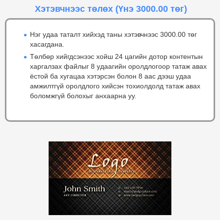
Хэтэвчнээс төлөх
(Үнэ 3000.00 төг)
Нэг удаа таталт хийхэд таны хэтэвчнээс 3000.00 төг
хасагдана.
Төлбөр хийгдсэнээс хойш 24 цагийн дотор контентын
харгалзах файлыг 8 удаагийн оролдлогоор татаж авах
ёстой ба хугацаа хэтэрсэн болон 8 аас дээш удаа
амжилтгүй оролдлого хийсэн тохиолдолд татаж авах
боломжгүй болохыг анхаарна уу.