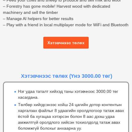
– Feed your cows and sheep to produce and sell milk and wool
– Forestry has gone mobile! Harvest wood with dedicated
machinery and sell the timber
– Manage AI helpers for better results
– Play with a friend in local multiplayer mode for WiFi and Bluetooth
Хэтэвчнээс төлөх
Хэтэвчнээс төлөх
(Үнэ 3000.00 төг)
Нэг удаа таталт хийхэд таны хэтэвчнээс 3000.00 төг
хасагдана.
Төлбөр хийгдсэнээс хойш 24 цагийн дотор контентын
харгалзах файлыг 8 удаагийн оролдлогоор татаж авах
ёстой ба хугацаа хэтэрсэн болон 8 аас дээш удаа
амжилтгүй оролдлого хийсэн тохиолдолд татаж авах
боломжгүй болохыг анхаарна уу.