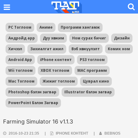
PC Тоглоом
Аниме
Программ хангамж
Андройд app
Дуу хөгжим
Ном сурах бичиг
Дизайн
Хичээл
Захиалгат ажил
Вэб хөгжүүлэлт
Комик ном
Android App
iPhone контент
PS3 тоглоом
Wii тоглоом
XBOX тоглоом
MAC программ
Mac Тоглоом
Жижиг тоглоом
Цуврал кино
Photoshop бэлэн загвар
Illustrator бэлэн загвар
PowerPoint Бэлэн Загвар
Farming Simulator 16 v1.1.3
2016-10-23 21:35
|
IPHONE КОНТЕНТ
|
BEBNOS