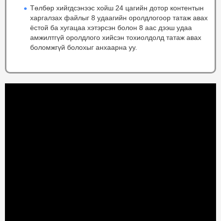
Төлбөр хийгдсэнээс хойш 24 цагийн дотор контентын
харгалзах файлыг 8 удаагийн оролдлогоор татаж авах
ёстой ба хугацаа хэтэрсэн болон 8 аас дээш удаа
амжилтгүй оролдлого хийсэн тохиолдолд татаж авах
боломжгүй болохыг анхаарна уу.