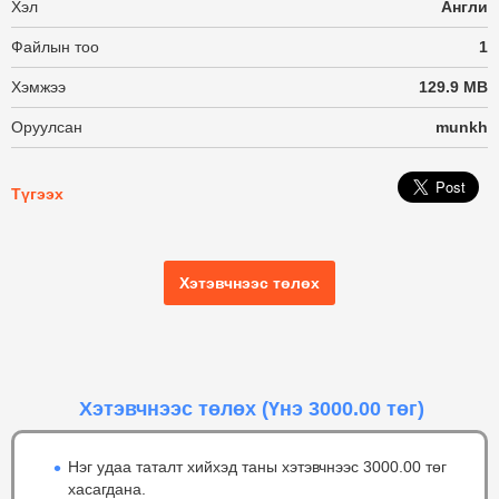
Хэл
Англи
Файлын тоо
1
Хэмжээ
129.9 MB
Оруулсан
munkh
Түгээх
Хэтэвчнээс төлөх
Хэтэвчнээс төлөх
(Үнэ 3000.00 төг)
Нэг удаа таталт хийхэд таны хэтэвчнээс 3000.00 төг
хасагдана.