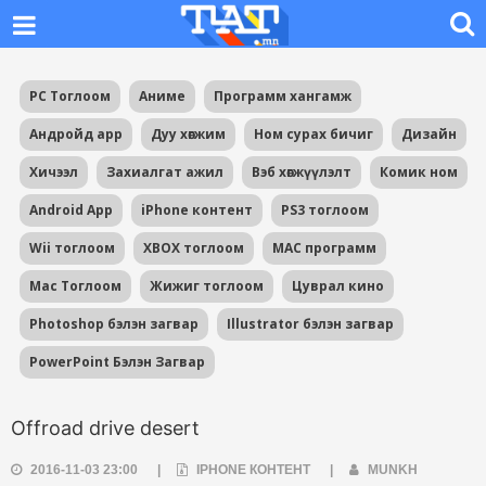
PC Тоглоом
Аниме
Программ хангамж
Андройд app
Дуу хөгжим
Ном сурах бичиг
Дизайн
Хичээл
Захиалгат ажил
Вэб хөгжүүлэлт
Комик ном
Android App
iPhone контент
PS3 тоглоом
Wii тоглоом
XBOX тоглоом
MAC программ
Mac Тоглоом
Жижиг тоглоом
Цуврал кино
Photoshop бэлэн загвар
Illustrator бэлэн загвар
PowerPoint Бэлэн Загвар
Offroad drive desert
2016-11-03 23:00
|
IPHONE КОНТЕНТ
|
MUNKH