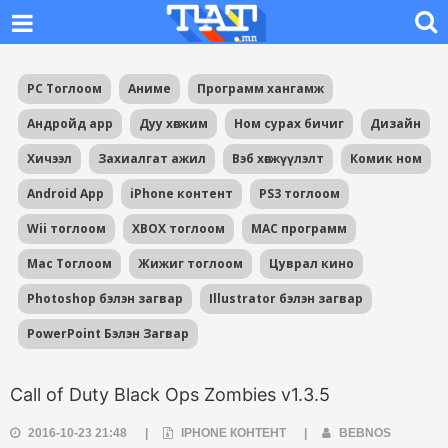
PC Тоглоом
Аниме
Программ хангамж
Андройд app
Дуу хөгжим
Ном сурах бичиг
Дизайн
Хичээл
Захиалгат ажил
Вэб хөгжүүлэлт
Комик ном
Android App
iPhone контент
PS3 тоглоом
Wii тоглоом
XBOX тоглоом
MAC программ
Mac Тоглоом
Жижиг тоглоом
Цуврал кино
Photoshop бэлэн загвар
Illustrator бэлэн загвар
PowerPoint Бэлэн Загвар
Call of Duty Black Ops Zombies v1.3.5
2016-10-23 21:48
|
IPHONE КОНТЕНТ
|
BEBNOS