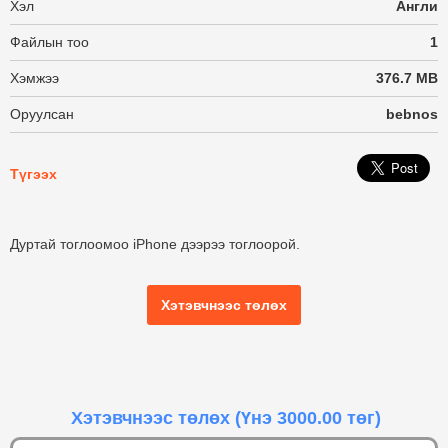
Хэл
Англи
Файлын тоо
1
Хэмжээ
376.7 MB
Оруулсан
bebnos
Түгээх
Дуртай тоглоомоо iPhone дээрээ тоглоорой.
Хэтэвчнээс төлөх
Хэтэвчнээс төлөх
(Үнэ 3000.00 төг)