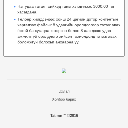
Нэг удаа таталт хийхэд таны хэтэвчнээс 3000.00 төг
хасагдана.
Төлбөр хийгдсэнээс хойш 24 цагийн дотор контентын
харгалзах файлыг 8 удаагийн оролдлогоор татаж авах
ёстой ба хугацаа хэтэрсэн болон 8 аас дээш удаа
амжилтгүй оролдлого хийсэн тохиолдолд татаж авах
боломжгүй болохыг анхаарна уу.
Эхлэл
Холбоо барих
Tat.mn™ ©2016