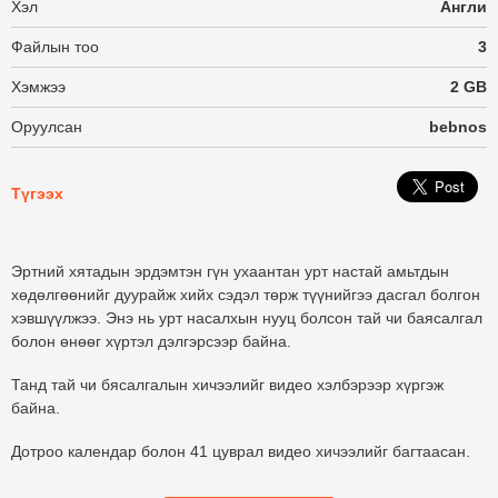
Хэл
Англи
Файлын тоо
3
Хэмжээ
2 GB
Оруулсан
bebnos
Түгээх
Эртний хятадын эрдэмтэн гүн ухаантан урт настай амьтдын
хөдөлгөөнийг дуурайж хийх сэдэл төрж түүнийгээ дасгал болгон
хэвшүүлжээ. Энэ нь урт насалхын нууц болсон тай чи баясалгал
болон өнөөг хүртэл дэлгэрсээр байна.
Танд тай чи бясалгалын хичээлийг видео хэлбэрээр хүргэж
байна.
Дотроо календар болон 41 цуврал видео хичээлийг багтаасан.