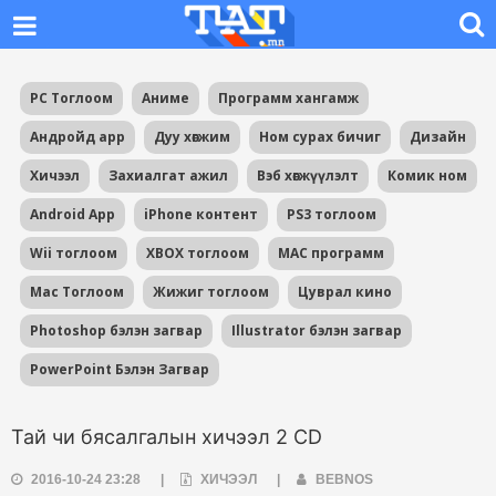
PC Тоглоом
Аниме
Программ хангамж
Андройд app
Дуу хөгжим
Ном сурах бичиг
Дизайн
Хичээл
Захиалгат ажил
Вэб хөгжүүлэлт
Комик ном
Android App
iPhone контент
PS3 тоглоом
Wii тоглоом
XBOX тоглоом
MAC программ
Mac Тоглоом
Жижиг тоглоом
Цуврал кино
Photoshop бэлэн загвар
Illustrator бэлэн загвар
PowerPoint Бэлэн Загвар
Тай чи бясалгалын хичээл 2 CD
2016-10-24 23:28
|
ХИЧЭЭЛ
|
BEBNOS