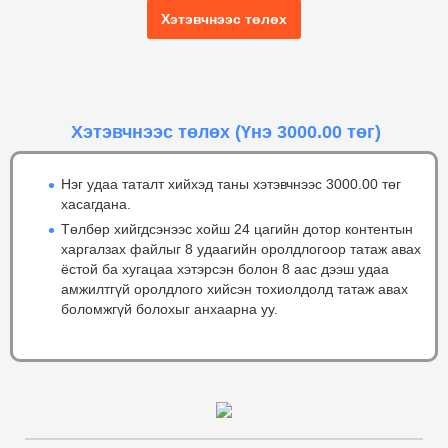
Хэтэвчнээс төлөх
Хэтэвчнээс төлөх
(Үнэ 3000.00 төг)
Нэг удаа таталт хийхэд таны хэтэвчнээс 3000.00 төг
хасагдана.
Төлбөр хийгдсэнээс хойш 24 цагийн дотор контентын
харгалзах файлыг 8 удаагийн оролдлогоор татаж авах
ёстой ба хугацаа хэтэрсэн болон 8 аас дээш удаа
амжилтгүй оролдлого хийсэн тохиолдолд татаж авах
боломжгүй болохыг анхаарна уу.