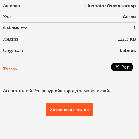
Ангилал
Illustrator бэлэн загвар
Хэл
Англи
Файлын тоо
1
Хэмжээ
112.3 KB
Оруулсан
bebnos
Түгээх
Ai өргөтгөлтэй Vector зургийн төрөлд хамаарах файл
Хэтэвчнээс төлөх