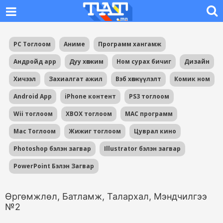
PC Тоглоом
Аниме
Программ хангамж
Андройд app
Дуу хөгжим
Ном сурах бичиг
Дизайн
Хичээл
Захиалгат ажил
Вэб хөгжүүлэлт
Комик ном
Android App
iPhone контент
PS3 тоглоом
Wii тоглоом
XBOX тоглоом
MAC программ
Mac Тоглоом
Жижиг тоглоом
Цуврал кино
Photoshop бэлэн загвар
Illustrator бэлэн загвар
PowerPoint Бэлэн Загвар
Өргөмжлөл, Батламж, Талархал, Мэндчилгээ
№2