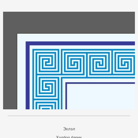
Эхлэл
Холбоо барих