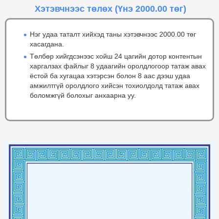
Хэтэвчнээс төлөх
(Үнэ 2000.00 төг)
Нэг удаа таталт хийхэд таны хэтэвчнээс 2000.00 төг
хасагдана.
Төлбөр хийгдсэнээс хойш 24 цагийн дотор контентын
харгалзах файлыг 8 удаагийн оролдлогоор татаж авах
ёстой ба хугацаа хэтэрсэн болон 8 аас дээш удаа
амжилтгүй оролдлого хийсэн тохиолдолд татаж авах
боломжгүй болохыг анхаарна уу.