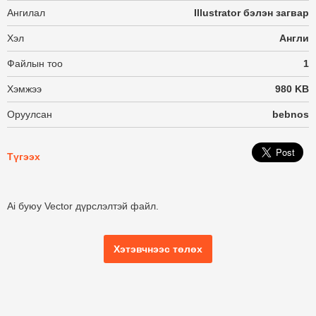
Ангилал
Illustrator бэлэн загвар
Хэл
Англи
Файлын тоо
1
Хэмжээ
980 KB
Оруулсан
bebnos
Түгээх
Ai буюу Vector дүрслэлтэй файл.
Хэтэвчнээс төлөх