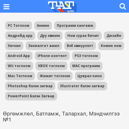
PC Тоглоом
Аниме
Программ хангамж
Андройд app
Дуу хөгжим
Ном сурах бичиг
Дизайн
Хичээл
Захиалгат ажил
Вэб хөгжүүлэлт
Комик ном
Android App
iPhone контент
PS3 тоглоом
Wii тоглоом
XBOX тоглоом
MAC программ
Mac Тоглоом
Жижиг тоглоом
Цуврал кино
Photoshop бэлэн загвар
Illustrator бэлэн загвар
PowerPoint Бэлэн Загвар
Өргөмжлөл, Батламж, Талархал, Мэндчилгээ
№1