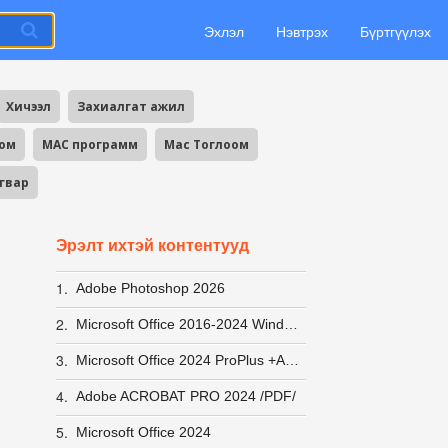
Эхлэл
Нэвтрэх
Бүртгүүлэх
Хичээл
Захиалгат ажил
оом
MAC программ
Mac Тоглоом
агвар
Эрэлт ихтэй контентууд
1.
Adobe Photoshop 2026
2.
Microsoft Office 2016-2024 Windows 10-11 ACTIVATOR хурдан вирусгүй хэрэглэхэд хялбар +заавар
3.
Microsoft Office 2024 ProPlus +Activator заавар
4.
Adobe ACROBAT PRO 2024 /PDF/
5.
Microsoft Office 2024