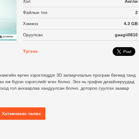
Хэл
Англи
Файлын тоо
2
Хэмжээ
4.3 GB
Оруулсан
gaagii0810
Түгээх
хамгийн өргөн хэрэглэгддэг 3D загварчлалын програм бөгөөд танд
ан иж бүрэн хэрэгслийг өгөх болно. Энэ нь график дизайнеруудад
оход гол анхаарлаа хандуулсан болно. дотороо суулгах заавар
Хэтэвчнээс төлөх