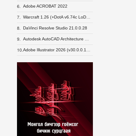
6.
Adobe ACROBAT 2022
7.
Warcraft 1.26 (+DotA v6.74c LoD v5e) GameRanger орж шалгасан
8.
DaVinci Resolve Studio 21.0.0.28
9.
Autodesk AutoCAD Architecture 2026
10.
Adobe Illustrator 2026 (v30.0.0.123)