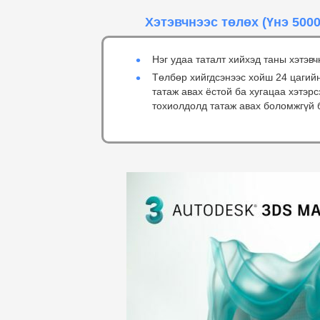
Хэтэвчнээс төлөх
(Үнэ 5000
Нэг удаа таталт хийхэд таны хэтэвч
Төлбөр хийгдсэнээс хойш 24 цагий
татаж авах ёстой ба хугацаа хэтэр
тохиолдолд татаж авах боломжгүй 