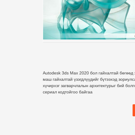
Autodesk 3ds Max 2020 бол гайхалтай бөгөөд 
маш гайхалтай үзэгдлүүдийг бүтээхэд зориулс
хүчирхэг загварчлалын архитектурыг бий болг
сериал кодтойгоо байгаа