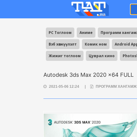
PC Тоглоом
Аниме
Программ ханга
Вэб хөгжүүлэлт
Комик ном
Android Ap
Жижиг тоглоом
Цуврал кино
Photos
Autodesk 3ds Max 2020 x64 FULL
2021-05-06 12:24
|
ПРОГРАММ ХАНГАМ