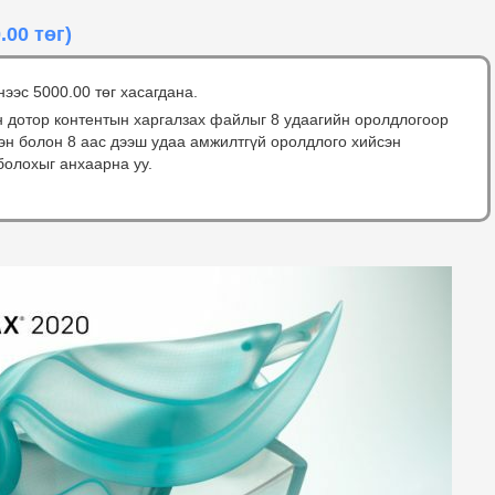
.00 төг)
нээс 5000.00 төг хасагдана.
н дотор контентын харгалзах файлыг 8 удаагийн оролдлогоор
сэн болон 8 аас дээш удаа амжилтгүй оролдлого хийсэн
болохыг анхаарна уу.