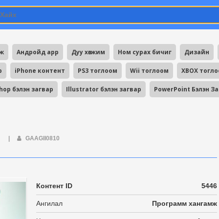
мж
Андройд app
Дуу хөгжим
Ном сурах бичиг
Дизайн
p
iPhone контент
PS3 тоглоом
Wii тоглоом
XBOX тогл
hop бэлэн загвар
Illustrator бэлэн загвар
PowerPoint Бэлэн З
Ж
|
GAAGII0810
Контент ID
5446
Ангилал
Программ хангамж