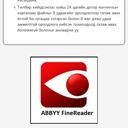
Төлбөр хийгдсэнээс хойш 24 цагийн дотор контентын
харгалзах файлыг 8 удаагийн оролдлогоор татаж авах
ёстой ба хугацаа хэтэрсэн болон 8 аас дээш удаа
амжилтгүй оролдлого хийсэн тохиолдолд татаж авах
боломжгүй болохыг анхаарна уу.