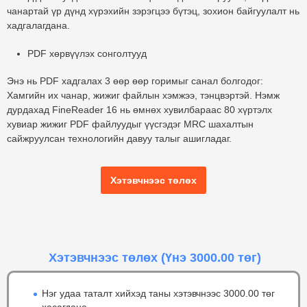
чанартай үр дүнд хүрэхийн зэрэгцээ бүтэц, зохион байгуулалт нь
хадгалагдана.
PDF хөрвүүлэх сонголтууд
Энэ нь PDF хадгалах 3 өөр өөр горимыг санал болгодог:
Хамгийн их чанар, жижиг файлын хэмжээ, тэнцвэртэй. Нэмж
дурдахад FineReader 16 нь өмнөх хувилбараас 80 хүртэлх
хувиар жижиг PDF файлуудыг үүсгэдэг MRC шахалтын
сайжруулсан технологийн давуу талыг ашигладаг.
Хэтэвчнээс төлөх
Хэтэвчнээс төлөх
(Үнэ 3000.00 төг)
Нэг удаа таталт хийхэд таны хэтэвчнээс 3000.00 төг
хасагдана.