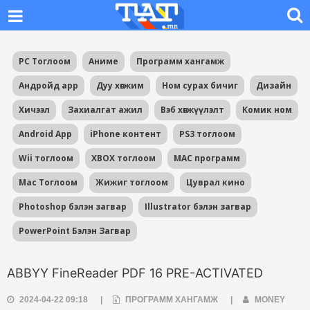
PC Тоглоом
Аниме
Программ хангамж
Андройд app
Дуу хөгжим
Ном сурах бичиг
Дизайн
Хичээл
Захиалгат ажил
Вэб хөгжүүлэлт
Комик ном
Android App
iPhone контент
PS3 тоглоом
Wii тоглоом
XBOX тоглоом
MAC программ
Mac Тоглоом
Жижиг тоглоом
Цуврал кино
Photoshop бэлэн загвар
Illustrator бэлэн загвар
PowerPoint Бэлэн Загвар
ABBYY FineReader PDF 16 PRE-ACTIVATED
2024-04-22 09:18
|
ПРОГРАММ ХАНГАМЖ
|
MONEY