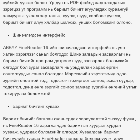
зүйлийг үүсгэж болно. Үр дүн нь PDF файлд хадгалагдахын
зэрэгцээ уг программ нь баримт бичигт агуулагдах хураангуй
хавчуургыг ухаалгаар таньж, хуулж, шууд холбоос үүсгэж,
баримт бичигт илүү хялбар шилжих, унших боломжийг олгоно.
Шинэчлэгдсэн интерфейс
ABBYY FineReader 16-ийн шинэчлэгдсэн интерфейс нь уян
хатан хэрэглээг санал болгодог. Шинэ загварын засварлагч нь
баримт бичгийг програм дотроос шууд засварлах боломжийг
олгодог бол зураг засварлагч нь урьдчилан харах өргөн
сонголтуудыг санал болгодог. Мэргэжлийн хэрэглэгчид одоо
зургийн оновчтой тод, тодосгогч тохиргоог сонгох, эсвэл сүүдэр,
тодотгол, дунд өнгө зэргийг сонгох замаар зургийн өнгөний утгыг
тохируулах боломжтой.
Баримт бичгийг хуваах
Баримт бичгийг багцлан сканнердах зориулалттай энэхүү функц
нь FineReader 16 хэрэглэгчдэд баримтын хуудсыг хурдан
хувааж, удирдах боломжийг олгодог. Хуваагдсан баримт
бичгүүдийг тусдаа FineReader цонхонд боловсруулж, илүү