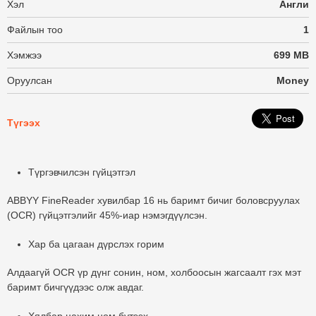
Хэл
Англи
Файлын тоо
1
Хэмжээ
699 MB
Оруулсан
Money
Түгээх
Түргэвчилсэн гүйцэтгэл
ABBYY FineReader хувилбар 16 нь баримт бичиг боловсруулах
(OCR) гүйцэтгэлийг 45%-иар нэмэгдүүлсэн.
Хар ба цагаан дүрслэх горим
Алдаагүй OCR үр дүнг сонин, ном, холбоосын жагсаалт гэх мэт
баримт бичгүүдээс олж авдаг.