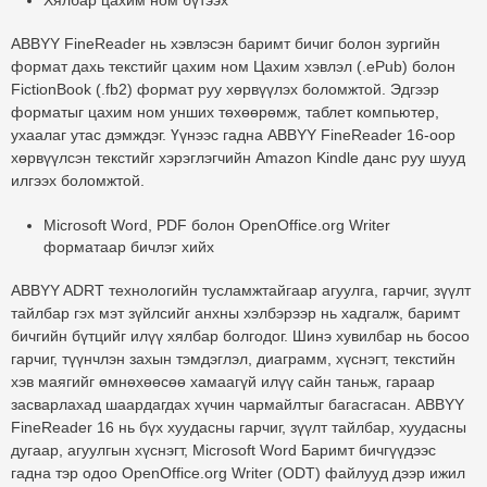
Хялбар цахим ном бүтээх
ABBYY FineReader нь хэвлэсэн баримт бичиг болон зургийн
формат дахь текстийг цахим ном Цахим хэвлэл (.ePub) болон
FictionBook (.fb2) формат руу хөрвүүлэх боломжтой. Эдгээр
форматыг цахим ном унших төхөөрөмж, таблет компьютер,
ухаалаг утас дэмждэг. Үүнээс гадна ABBYY FineReader 16-оор
хөрвүүлсэн текстийг хэрэглэгчийн Amazon Kindle данс руу шууд
илгээх боломжтой.
Microsoft Word, PDF болон OpenOffice.org Writer
форматаар бичлэг хийх
ABBYY ADRT технологийн тусламжтайгаар агуулга, гарчиг, зүүлт
тайлбар гэх мэт зүйлсийг анхны хэлбэрээр нь хадгалж, баримт
бичгийн бүтцийг илүү хялбар болгодог. Шинэ хувилбар нь босоо
гарчиг, түүнчлэн захын тэмдэглэл, диаграмм, хүснэгт, текстийн
хэв маягийг өмнөхөөсөө хамаагүй илүү сайн таньж, гараар
засварлахад шаардагдах хүчин чармайлтыг багасгасан. ABBYY
FineReader 16 нь бүх хуудасны гарчиг, зүүлт тайлбар, хуудасны
дугаар, агуулгын хүснэгт, Microsoft Word Баримт бичгүүдээс
гадна тэр одоо OpenOffice.org Writer (ODT) файлууд дээр ижил