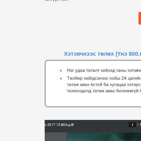
Хэтэвчнээс төлөх
(Үнэ 800.
Нэг удаа таталт хийхэд таны хэтэвч
Төлбөр хийгдсэнээс хойш 24 цагий
татаж авах ёстой ба хугацаа хэтэр
тохиолдолд татаж авах боломжгүй 