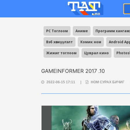
PC Тоглоом
Аниме
Программ ханга
Вэб хөгжүүлэлт
Комик ном
Android Ap
Жижиг тоглоом
Цуврал кино
Photos
GAMEINFORMER 2017 .10
2022-06-15 17:11
|
НОМ СУРАХ БИЧИГ