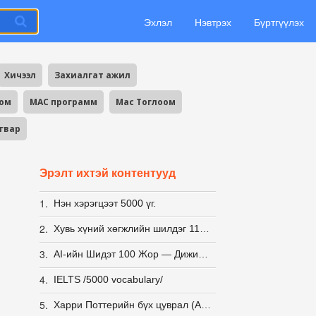
Эхлэл
Нэвтрэх
Бүртгүүлэх
Хичээл
Захиалгат ажил
оом
MAC программ
Mac Тоглоом
агвар
Эрэлт ихтэй контентууд
1.
Нэн хэрэгцээт 5000 үг.
2.
Хувь хүний хөгжлийн шилдэг 11 ном-100₮
3.
AI-ийн Шидэт 100 Жор — Дижитал Урлагийн Бэлэн Заавар
4.
IELTS /5000 vocabulary/
5.
Харри Поттерийн бүх цуврал (Англи,Монгол хэл), Аудио номын хамт (Англи)