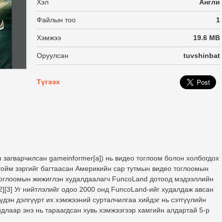
Хэл
Англи
Файлын тоо
1
Хэмжээ
19.6 MB
Оруулсан
tuvshinbat
Түгээх
н загварчилсан gameinformer[a]) нь видео тоглоом болон холбогдох
 тойм зэргийг багтаасан Америкийн сар тутмын видео тоглоомын
 тоглоомын жижиглэн худалдаалагч FuncoLand дотоод мэдээллийн
2][3] Уг нийтлэлийг одоо 2000 онд FuncoLand-ийг худалдаж авсан
дэн дэлгүүрт их хэмжээний сурталчилгаа хийдэг нь сэтгүүлийн
длаар энэ нь тараагдсан хувь хэмжээгээр хамгийн алдартай 5-р