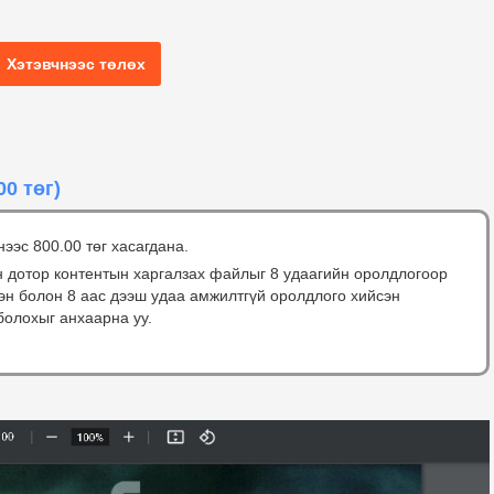
Хэтэвчнээс төлөх
00 төг)
нээс 800.00 төг хасагдана.
н дотор контентын харгалзах файлыг 8 удаагийн оролдлогоор
сэн болон 8 аас дээш удаа амжилтгүй оролдлого хийсэн
болохыг анхаарна уу.