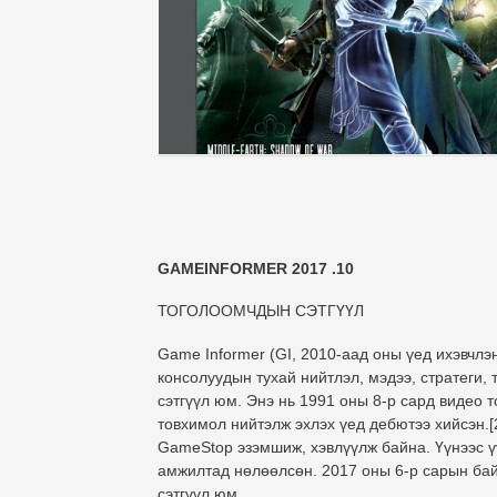
GAMEINFORMER 2017 .10
ТОГОЛООМЧДЫН СЭТГҮҮЛ
Game Informer (GI, 2010-аад оны үед ихэвчлэ
консолуудын тухай нийтлэл, мэдээ, стратеги,
сэтгүүл юм. Энэ нь 1991 оны 8-р сард видео
товхимол нийтэлж эхлэх үед дебютээ хийсэн.[
GameStop эзэмшиж, хэвлүүлж байна. Үүнээс үү
амжилтад нөлөөлсөн. 2017 оны 6-р сарын бай
сэтгүүл юм.