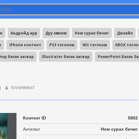
мж
Андройд app
Дуу хөгжим
Ном сурах бичиг
Дизайн
p
iPhone контент
PS3 тоглоом
Wii тоглоом
XBOX тогл
hop бэлэн загвар
Illustrator бэлэн загвар
PowerPoint Бэлэн З
|
TUVSHINBAT
Контент ID
5802
Ангилал
Ном сурах бичиг