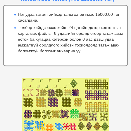
Нэг удаа таталт хийхэд таны хэтэвчнээс 15000.00 төг
хасагдана.
Төлбөр хийгдсэнээс хойш 24 цагийн дотор контентын
харгалзах файлыг 8 удаагийн оролдлогоор татаж авах
ёстой ба хугацаа хэтэрсэн болон 8 аас дээш удаа
амжилтгүй оролдлого хийсэн тохиолдолд татаж авах
боломжгүй болохыг анхаарна уу.