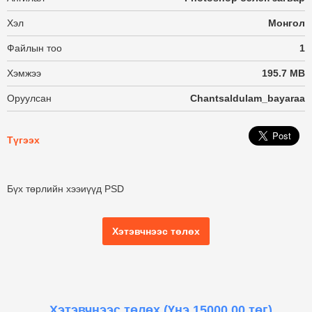
Хэл
Монгол
Файлын тоо
1
Хэмжээ
195.7 MB
Оруулсан
Chantsaldulam_bayaraa
Түгээх
Бүх төрлийн хээиүүд PSD
Хэтэвчнээс төлөх
Хэтэвчнээс төлөх
(Үнэ 15000.00 төг)