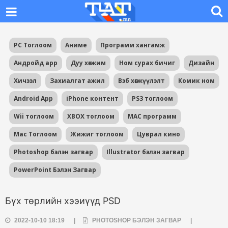
PC Тоглоом
Аниме
Программ хангамж
Андройд app
Дуу хөгжим
Ном сурах бичиг
Дизайн
Хичээл
Захиалгат ажил
Вэб хөгжүүлэлт
Комик ном
Android App
iPhone контент
PS3 тоглоом
Wii тоглоом
XBOX тоглоом
MAC программ
Mac Тоглоом
Жижиг тоглоом
Цуврал кино
Photoshop бэлэн загвар
Illustrator бэлэн загвар
PowerPoint Бэлэн Загвар
Бүх төрлийн хээиүүд PSD
2022-10-10 18:19
|
PHOTOSHOP БЭЛЭН ЗАГВАР
|