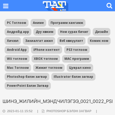
PC Тоглоом
Аниме
Программ хангамж
Андройд app
Дуу хөгжим
Ном сурах бичиг
Дизайн
Хичээл
Захиалгат ажил
Вэб хөгжүүлэлт
Комик ном
Android App
iPhone контент
PS3 тоглоом
Wii тоглоом
XBOX тоглоом
MAC программ
Mac Тоглоом
Жижиг тоглоом
Цуврал кино
Photoshop бэлэн загвар
Illustrator бэлэн загвар
PowerPoint Бэлэн Загвар
ШИНЭ_ЖИЛИЙН_МЭНДЧИЛЭГЭЭ_0021_0022_PSD
2023-01-11 15:52
|
PHOTOSHOP БЭЛЭН ЗАГВАР
|