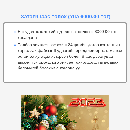
Хэтэвчнээс төлөх
(Үнэ 6000.00 төг)
Нэг удаа таталт хийхэд таны хэтэвчнээс 6000.00 төг
хасагдана.
Төлбөр хийгдсэнээс хойш 24 цагийн дотор контентын
харгалзах файлыг 8 удаагийн оролдлогоор татаж авах
ёстой ба хугацаа хэтэрсэн болон 8 аас дээш удаа
амжилтгүй оролдлого хийсэн тохиолдолд татаж авах
боломжгүй болохыг анхаарна уу.