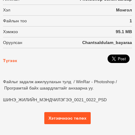
Хэл
Монгол
Файлын тоо
1
Хэмжээ
95.1 MB
Оруулсан
Chantsaldulam_bayaraa
Түгээх
Файлыг задалж ажилуулахын тулд / WinRar - Photoshop /
Програмтай байх шаардлагтайг анхаарна уу.
ШИНЭ_ЖИЛИЙН_МЭНДЧИЛЭГЭЭ_0021_0022_PSD
Хэтэвчнээс төлөх