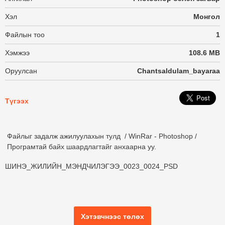
Хэл
Монгол
Файлын тоо
1
Хэмжээ
108.6 MB
Оруулсан
Chantsaldulam_bayaraa
Түгээх
Файлыг задалж ажилуулахын тулд / WinRar - Photoshop /
Програмтай байх шаардлагтайг анхаарна уу.
ШИНЭ_ЖИЛИЙН_МЭНДЧИЛЭГЭЭ_0023_0024_PSD
Хэтэвчнээс төлөх