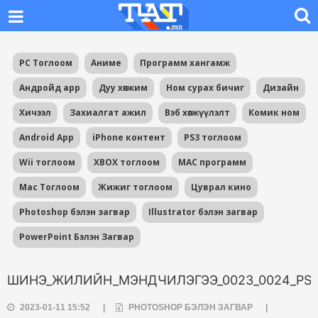
PC Тоглоом
Аниме
Программ хангамж
Андройд app
Дуу хөгжим
Ном сурах бичиг
Дизайн
Хичээл
Захиалгат ажил
Вэб хөгжүүлэлт
Комик ном
Android App
iPhone контент
PS3 тоглоом
Wii тоглоом
XBOX тоглоом
MAC программ
Mac Тоглоом
Жижиг тоглоом
Цуврал кино
Photoshop бэлэн загвар
Illustrator бэлэн загвар
PowerPoint Бэлэн Загвар
ШИНЭ_ЖИЛИЙН_МЭНДЧИЛЭГЭЭ_0023_0024_PS
2023-01-11 15:52
|
PHOTOSHOP БЭЛЭН ЗАГВАР
|