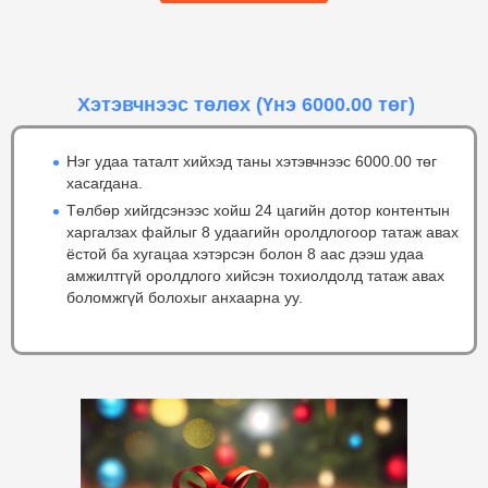
Хэтэвчнээс төлөх
(Үнэ 6000.00 төг)
Нэг удаа таталт хийхэд таны хэтэвчнээс 6000.00 төг
хасагдана.
Төлбөр хийгдсэнээс хойш 24 цагийн дотор контентын
харгалзах файлыг 8 удаагийн оролдлогоор татаж авах
ёстой ба хугацаа хэтэрсэн болон 8 аас дээш удаа
амжилтгүй оролдлого хийсэн тохиолдолд татаж авах
боломжгүй болохыг анхаарна уу.