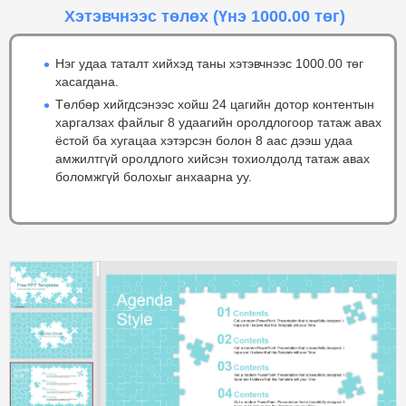
Хэтэвчнээс төлөх
(Үнэ 1000.00 төг)
Нэг удаа таталт хийхэд таны хэтэвчнээс 1000.00 төг
хасагдана.
Төлбөр хийгдсэнээс хойш 24 цагийн дотор контентын
харгалзах файлыг 8 удаагийн оролдлогоор татаж авах
ёстой ба хугацаа хэтэрсэн болон 8 аас дээш удаа
амжилтгүй оролдлого хийсэн тохиолдолд татаж авах
боломжгүй болохыг анхаарна уу.