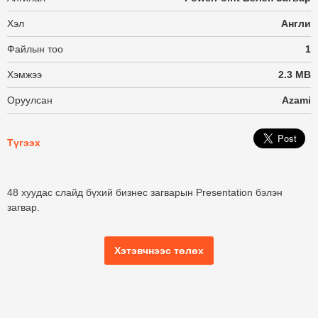
Хэл
Англи
Файлын тоо
1
Хэмжээ
2.3 MB
Оруулсан
Azami
Түгээх
48 хуудас слайд бүхий бизнес загварын Presentation бэлэн
загвар.
Хэтэвчнээс төлөх