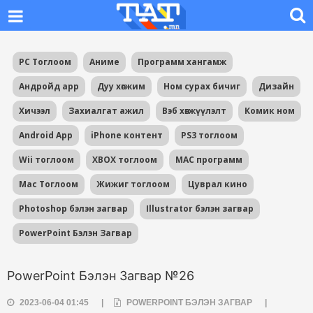
PC Тоглоом
Аниме
Программ хангамж
Андройд app
Дуу хөгжим
Ном сурах бичиг
Дизайн
Хичээл
Захиалгат ажил
Вэб хөгжүүлэлт
Комик ном
Android App
iPhone контент
PS3 тоглоом
Wii тоглоом
XBOX тоглоом
MAC программ
Mac Тоглоом
Жижиг тоглоом
Цуврал кино
Photoshop бэлэн загвар
Illustrator бэлэн загвар
PowerPoint Бэлэн Загвар
PowerPoint Бэлэн Загвар №26
2023-06-04 01:45
|
POWERPOINT БЭЛЭН ЗАГВАР
|