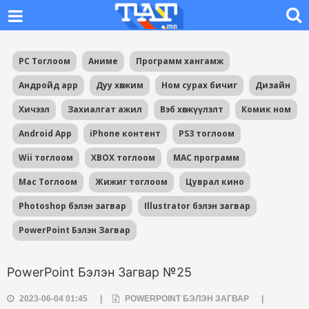
PC Тоглоом
Аниме
Программ хангамж
Андройд app
Дуу хөгжим
Ном сурах бичиг
Дизайн
Хичээл
Захиалгат ажил
Вэб хөгжүүлэлт
Комик ном
Android App
iPhone контент
PS3 тоглоом
Wii тоглоом
XBOX тоглоом
MAC программ
Mac Тоглоом
Жижиг тоглоом
Цуврал кино
Photoshop бэлэн загвар
Illustrator бэлэн загвар
PowerPoint Бэлэн Загвар
PowerPoint Бэлэн Загвар №25
2023-06-04 01:45
|
POWERPOINT БЭЛЭН ЗАГВАР
|