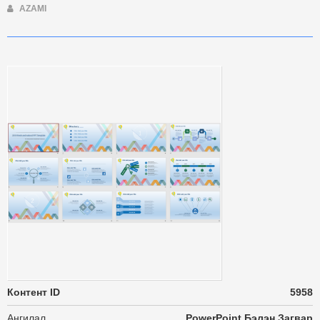
AZAMI
Контент ID
5958
Ангилал
PowerPoint Бэлэн Загвар