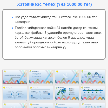
Хэтэвчнээс төлөх
(Үнэ 1000.00 төг)
Нэг удаа таталт хийхэд таны хэтэвчнээс 1000.00 төг
хасагдана.
Төлбөр хийгдсэнээс хойш 24 цагийн дотор контентын
харгалзах файлыг 8 удаагийн оролдлогоор татаж авах
ёстой ба хугацаа хэтэрсэн болон 8 аас дээш удаа
амжилтгүй оролдлого хийсэн тохиолдолд татаж авах
боломжгүй болохыг анхаарна уу.