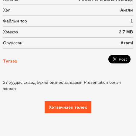
Хэл
Англи
Файлын тоо
1
Хэмжээ
2.7 MB
Оруулсан
Azami
Түгээх
27 хуудас слайд бүхий бизнес загварын Presentation бэлэн
загвар.
Хэтэвчнээс төлөх