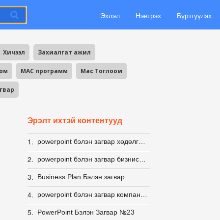
Эхлэл
Нэвтрэх
Бүртгүүлэх
Хичээл
Захиалгат ажил
оом
MAC программ
Mac Тоглоом
агвар
Эрэлт ихтэй контентууд
1.
powerpoint бэлэн загвар хөдөлгөөнт ИНФОГРАФИК
2.
powerpoint бэлэн загвар бизнис стартап
3.
Business Plan Бэлэн загвар
4.
powerpoint бэлэн загвар компанын
5.
PowerPoint Бэлэн Загвар №23