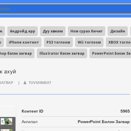
мж
Андройд app
Дуу хөгжим
Ном сурах бичиг
Дизайн
p
iPhone контент
PS3 тоглоом
Wii тоглоом
XBOX тогл
hop бэлэн загвар
Illustrator бэлэн загвар
PowerPoint Бэлэн З
ж ахуй
 ЗАГВАР
|
TUVSHINBAT
Контент ID
5965
Ангилал
PowerPoint Бэлэн Загвар