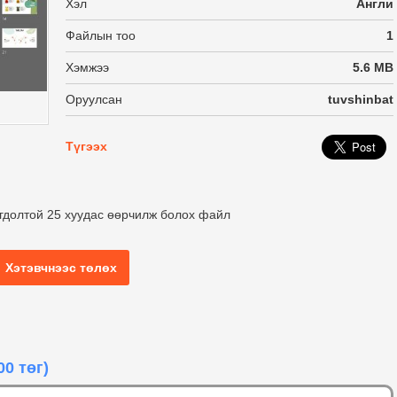
Хэл
Англи
Файлын тоо
1
Хэмжээ
5.6 MB
Оруулсан
tuvshinbat
Түгээх
огдолтой 25 хуудас өөрчилж болох файл
Хэтэвчнээс төлөх
00 төг)