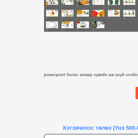
powerpoint бэлэн загвар хувийн аж ахуй холб
Хэтэвчнээс төлөх
(Үнэ 500.