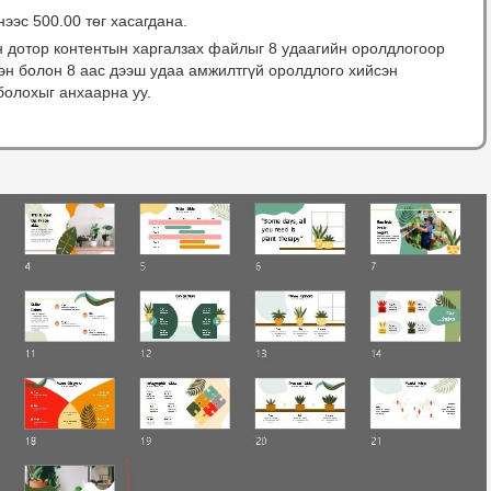
нээс 500.00 төг хасагдана.
н дотор контентын харгалзах файлыг 8 удаагийн оролдлогоор
сэн болон 8 аас дээш удаа амжилтгүй оролдлого хийсэн
болохыг анхаарна уу.