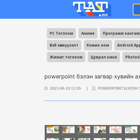
PC Тоглоом
Аниме
Программ ханга
Вэб хөгжүүлэлт
Комик ном
Android Ap
Жижиг тоглоом
Цуврал кино
Photos
powerpoint бэлэн загвар хувийн а
2023-06-10 11:55
|
POWERPOINT БЭЛЭН