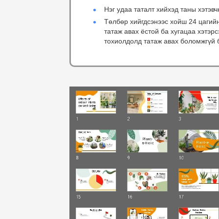
Нэг удаа таталт хийхэд таны хэтэвч
Төлбөр хийгдсэнээс хойш 24 цагий
татаж авах ёстой ба хугацаа хэтэр
тохиолдолд татаж авах боломжгүй 